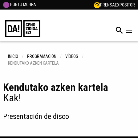
PUNTU MOREA
PRENSA
EXPOSITOR
INICIO
PROGRAMACIÓN
VÍDEOS
KENDUTAKO AZKEN KARTELA
Kendutako azken kartela
Kak!
Presentación de disco