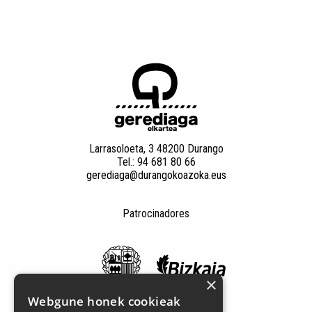
Larrasoloeta, 3 48200 Durango
Tel.: 94 681 80 66
gerediaga@durangokoazoka.eus
Patrocinadores
×
Webgune honek cookieak