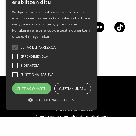
erabiltzen ditu
Webgune honek cookieak erabiltzen ditu
Síguenos en las redes sociales
erabiltzaileen esperientzia hobetzeko. Gure
webgunea erabiliz gero, gure Cookie
Politikaren arabera cookie guztiak onartzen
dituzu.
Gehiago irakurri
BEHAR-BEHARREZKOA
ERRENDIMENDUA
BIDERATZEA
FUNTZIONALTASUNA
GUZTIAK ONARTU
GUZTIAK UKATU
Aviso legal
XEHETASUNAK ERAKUTSI
Datos Personales
Política de privacidad
Condiciones generales de contratación
Política de cookies
FAQ