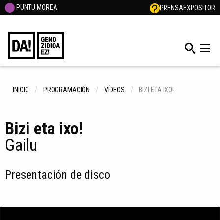
PUNTU MOREA
PRENSA
EXPOSITOR
INICIO
PROGRAMACIÓN
VÍDEOS
BIZI ETA IXO!
Bizi eta ixo!
Gailu
Presentación de disco