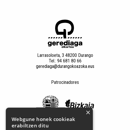
Larrasoloeta, 3 48200 Durango
Tel.: 94 681 80 66
gerediaga@durangokoazoka.eus
Patrocinadores
×
Webgune honek cookieak
erabiltzen ditu