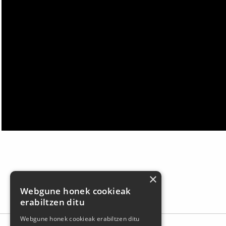
×
Webgune honek cookieak
erabiltzen ditu
Webgune honek cookieak erabiltzen ditu