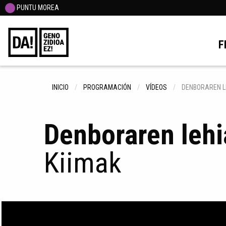
PUNTU MOREA
F
INICIO
PROGRAMACIÓN
VÍDEOS
DENBORAREN L
Denboraren lehi
Kiimak