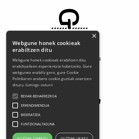
×
Webgune honek cookieak
Larrasoloeta, 3 48200 Durango
erabiltzen ditu
Tel.: 94 681 80 66
gerediaga@durangokoazoka.eus
Webgune honek cookieak erabiltzen ditu
erabiltzaileen esperientzia hobetzeko. Gure
webgunea erabiliz gero, gure Cookie
Patrocinadores
Politikaren arabera cookie guztiak onartzen
dituzu.
Gehiago irakurri
BEHAR-BEHARREZKOA
ERRENDIMENDUA
BIDERATZEA
FUNTZIONALTASUNA
Síguenos en las redes sociales
GUZTIAK ONARTU
GUZTIAK UKATU