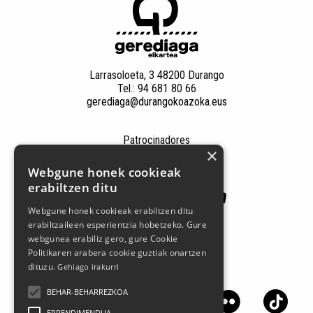
Larrasoloeta, 3 48200 Durango
Tel.: 94 681 80 66
gerediaga@durangokoazoka.eus
Patrocinadores
×
Webgune honek cookieak
erabiltzen ditu
Webgune honek cookieak erabiltzen ditu
erabiltzaileen esperientzia hobetzeko. Gure
webgunea erabiliz gero, gure Cookie
Politikaren arabera cookie guztiak onartzen
dituzu.
Gehiago irakurri
Síguenos en las redes sociales
BEHAR-BEHARREZKOA
ERRENDIMENDUA