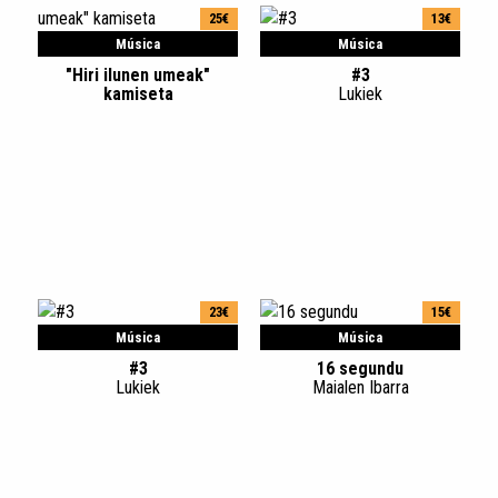
25€
13€
Música
Música
"Hiri ilunen umeak"
#3
kamiseta
Lukiek
23€
15€
Música
Música
#3
16 segundu
Lukiek
Maialen Ibarra