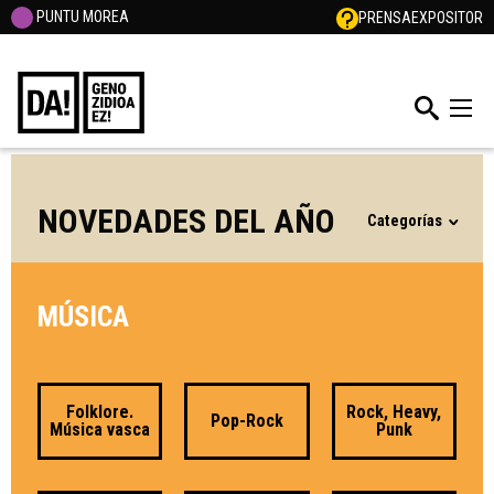
PUNTU MOREA
PRENSA
EXPOSITOR
NOVEDADES DEL AÑO
Categorías
MÚSICA
Folklore.
Rock, Heavy,
Pop-Rock
Música vasca
Punk