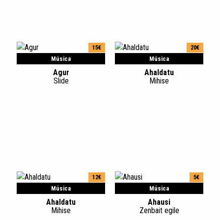
15€
20€
Música
Música
Agur
Ahaldatu
Slide
Mihise
12€
5€
Música
Música
Ahaldatu
Ahausi
Mihise
Zenbait egile