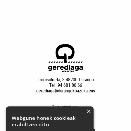
Larrasoloeta, 3 48200 Durango
Tel.: 94 681 80 66
gerediaga@durangokoazoka.eus
Patrocinadores
×
Webgune honek cookieak
erabiltzen ditu