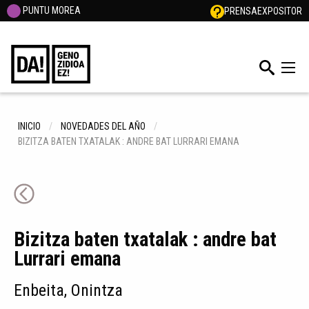
PUNTU MOREA
PRENSA
EXPOSITOR
INICIO
NOVEDADES DEL AÑO
BIZITZA BATEN TXATALAK : ANDRE BAT LURRARI EMANA
Bizitza baten txatalak : andre bat
Lurrari emana
Enbeita, Onintza