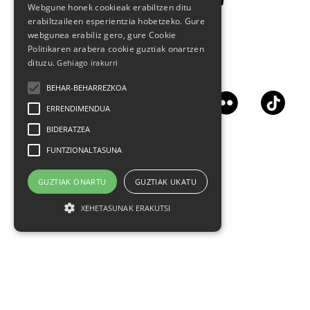
Webgune honek cookieak erabiltzen ditu
erabiltzaileen esperientzia hobetzeko. Gure
webgunea erabiliz gero, gure Cookie
Politikaren arabera cookie guztiak onartzen
dituzu.
Gehiago irakurri
Síguenos en las redes sociales
BEHAR-BEHARREZKOA
ERRENDIMENDUA
BIDERATZEA
FUNTZIONALTASUNA
GUZTIAK ONARTU
GUZTIAK UKATU
XEHETASUNAK ERAKUTSI