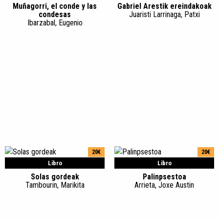
Muñagorri, el conde y las
Gabriel Arestik ereindakoak
condesas
Juaristi Larrinaga, Patxi
Ibarzabal, Eugenio
20€
20€
Libro
Libro
Solas gordeak
Palinpsestoa
Tambourin, Marikita
Arrieta, Joxe Austin