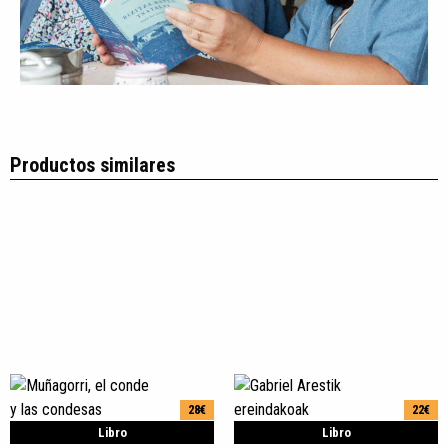
Productos similares
28€
22€
Libro
Libro