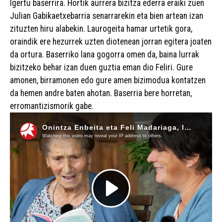
Igertu baserrira. Hortik aurrera bizitza ederra eraiki zuen
Julian Gabikaetxebarria senarrarekin eta bien artean izan
zituzten hiru alabekin. Laurogeita hamar urtetik gora,
oraindik ere hezurrek uzten diotenean jorran egitera joaten
da ortura. Baserriko lana gogorra omen da, baina lurrak
bizitzeko behar izan duen guztia eman dio Feliri. Gure
amonen, birramonen edo gure amen bizimodua kontatzen
da hemen andre baten ahotan. Baserria bere horretan,
erromantizismorik gabe.