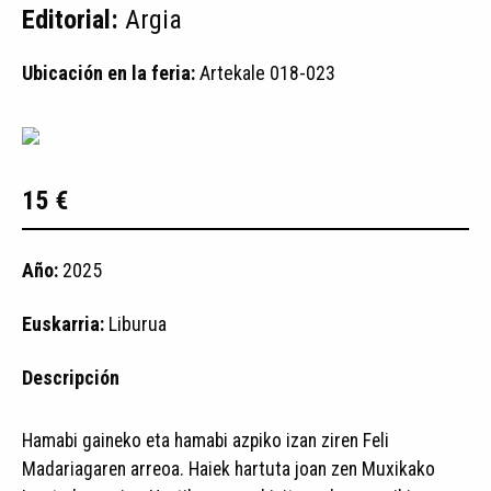
Editorial:
Argia
Ubicación en la feria:
Artekale 018-023
15 €
Año:
2025
Euskarria:
Liburua
Descripción
Hamabi gaineko eta hamabi azpiko izan ziren Feli
Madariagaren arreoa. Haiek hartuta joan zen Muxikako