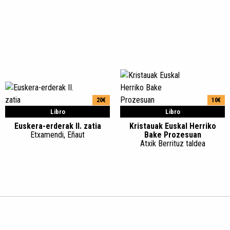
20€
10€
Libro
Libro
Euskera-erderak II. zatia
Kristauak Euskal Herriko
Etxamendi, Eñaut
Bake Prozesuan
Atxik Berrituz taldea