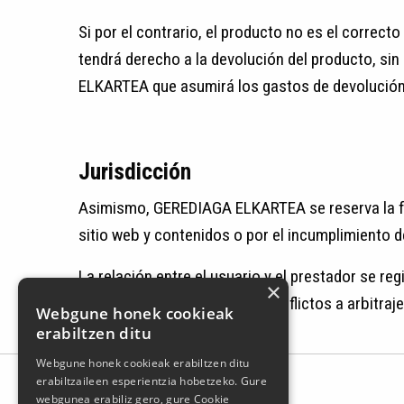
Si por el contrario, el producto no es el correc
tendrá derecho a la devolución del producto, si
ELKARTEA que asumirá los gastos de devolución y
Jurisdicción
Asimismo, GEREDIAGA ELKARTEA se reserva la facu
sitio web y contenidos o por el incumplimiento 
La relación entre el usuario y el prestador se reg
×
partes podrán someter sus conflictos a arbitraje
Webgune honek cookieak
erabiltzen ditu
Webgune honek cookieak erabiltzen ditu
erabiltzaileen esperientzia hobetzeko. Gure
webgunea erabiliz gero, gure Cookie