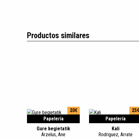
Productos similares
20€
25
Papelería
Papelería
Gure begietatik
Kali
Arzelus, Ane
Rodriguez, Arrate