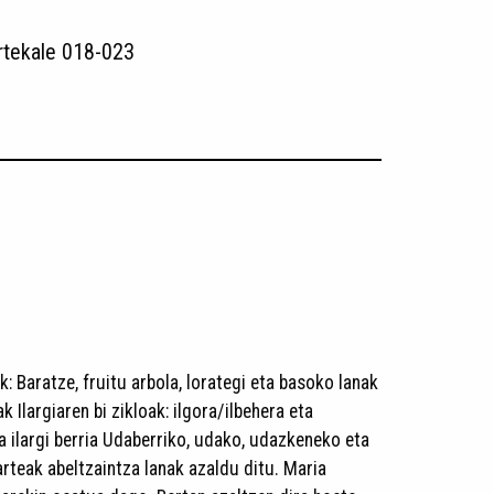
rtekale 018-023
 Baratze, fruitu arbola, lorategi eta basoko lanak
 Ilargiaren bi zikloak: ilgora/ilbehera eta
eta ilargi berria Udaberriko, udako, udazkeneko eta
rteak abeltzaintza lanak azaldu ditu. Maria