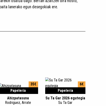
rekin osatua dago. Bertan azaltzen dira hosto,
, baita lanerako egun desegokiak ere.
35€
6€
Papelería
Papelería
Ahizpatasuna
Su Ta Gar 2026 egutegia
Rodriguez, Arrate
Su Ta Gar