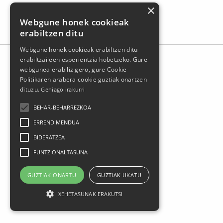
×
Webgune honek cookieak
erabiltzen ditu
Webgune honek cookieak erabiltzen ditu
erabiltzaileen esperientzia hobetzeko. Gure
webgunea erabiliz gero, gure Cookie
Politikaren arabera cookie guztiak onartzen
dituzu.
Gehiago irakurri
BEHAR-BEHARREZKOA
ERRENDIMENDUA
BIDERATZEA
Larrasoloeta, 3 48200 Durango
FUNTZIONALTASUNA
Tel.: 94 681 80 66
gerediaga@durangokoazoka.eus
GUZTIAK ONARTU
GUZTIAK UKATU
XEHETASUNAK ERAKUTSI