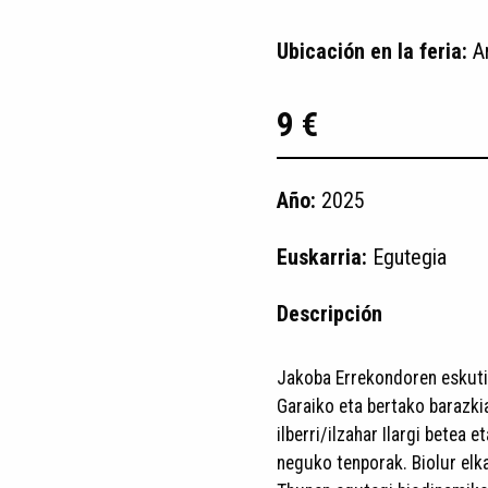
Ubicación en la feria:
A
9 €
Año:
2025
Euskarria:
Egutegia
Descripción
Jakoba Errekondoren eskutik:
Garaiko eta bertako barazkiak
ilberri/ilzahar Ilargi betea 
neguko tenporak. Biolur elka