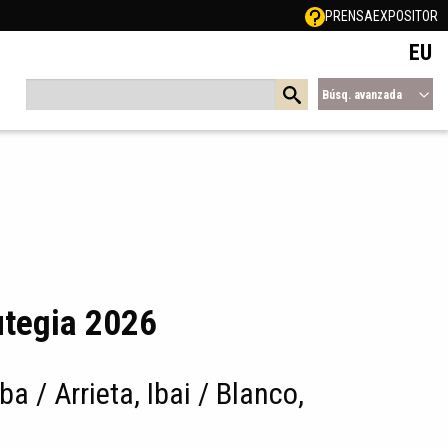
PRENSA
EXPOSITOR
EU
Búsq. avanzada
utegia 2026
a / Arrieta, Ibai / Blanco,