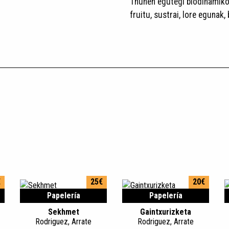
Thunen egutegi biodinamikoa
fruitu, sustrai, lore egunak
€
25€
20€
Papelería
Papelería
Sekhmet
Gaintxurizketa
Rodriguez, Arrate
Rodriguez, Arrate