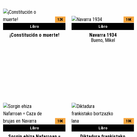
12€
16€
Libro
Libro
¡Constitución o muerte!
Navarra 1934
Bueno, Mikel
10€
10€
Libro
Libro
Sorgin ehiza Nafarroan =
Diktadura frankistako