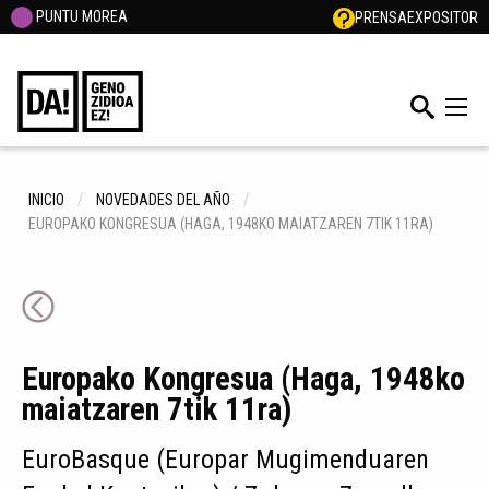
PUNTU MOREA
PRENSA
EXPOSITOR
INICIO
NOVEDADES DEL AÑO
EUROPAKO KONGRESUA (HAGA, 1948KO MAIATZAREN 7TIK 11RA)
Europako Kongresua (Haga, 1948ko
maiatzaren 7tik 11ra)
EuroBasque (Europar Mugimenduaren