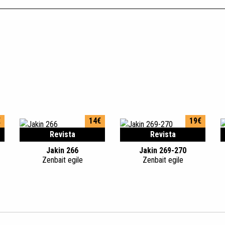
€
14€
19€
Revista
Revista
Jakin 266
Jakin 269-270
Zenbait egile
Zenbait egile