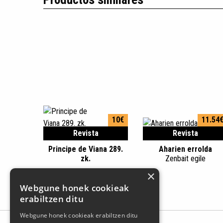
10€
11.54
Revista
Revista
Principe de Viana 289.
Aharien errolda
zk.
Zenbait egile
×
Webgune honek cookieak
erabiltzen ditu
Webgune honek cookieak erabiltzen ditu