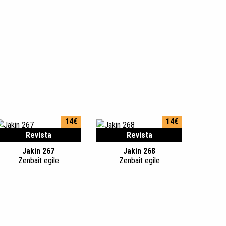
14€
14€
Revista
Revista
Jakin 267
Jakin 268
Zenbait egile
Zenbait egile