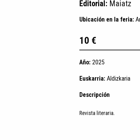
Editorial:
Maiatz
Ubicación en la feria:
A
10 €
Año:
2025
Euskarria:
Aldizkaria
Descripción
Revista literaria.