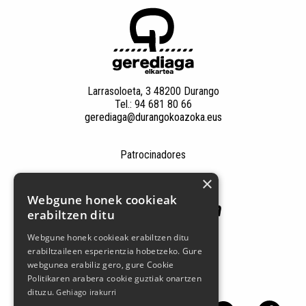
Larrasoloeta, 3 48200 Durango
Tel.: 94 681 80 66
gerediaga@durangokoazoka.eus
Patrocinadores
×
Webgune honek cookieak
erabiltzen ditu
Webgune honek cookieak erabiltzen ditu
erabiltzaileen esperientzia hobetzeko. Gure
webgunea erabiliz gero, gure Cookie
Politikaren arabera cookie guztiak onartzen
Síguenos en las redes sociales
dituzu.
Gehiago irakurri