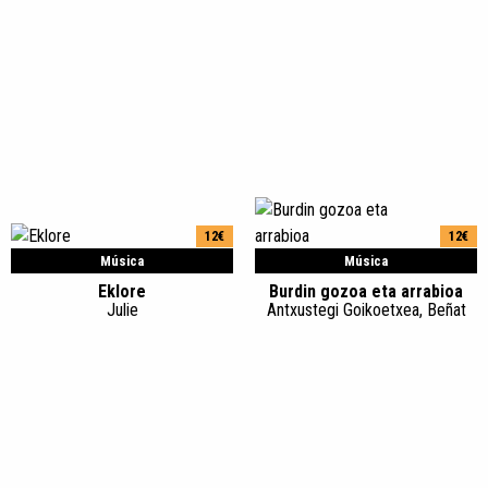
12€
12€
Música
Música
Eklore
Burdin gozoa eta arrabioa
Julie
Antxustegi Goikoetxea, Beñat