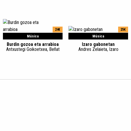
24€
25€
Música
Música
Burdin gozoa eta arrabioa
Izaro gabonetan
Antxustegi Goikoetxea, Beñat
Andres Zelaieta, Izaro