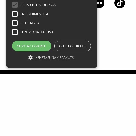
BEHAR-BEHARREZKOA
ERRENDIMENDUA
BIDERATZEA
FUNTZIONALTASUNA
GUZTIAK ONARTU
GUZTIAK UKATU
XEHETASUNAK ERAKUTSI
Aviso legal
Datos Personales
Política de privacidad
Condiciones generales de contratación
Política de cookies
FAQ