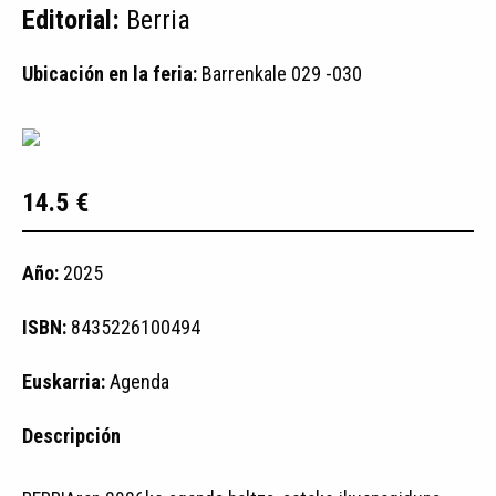
Editorial:
Berria
Ubicación en la feria:
Barrenkale 029 -030
14.5 €
Año:
2025
ISBN:
8435226100494
Euskarria:
Agenda
Descripción