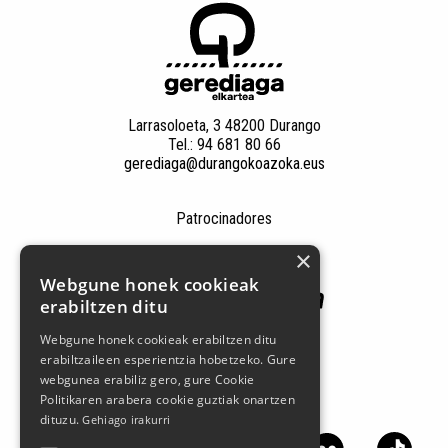
Larrasoloeta, 3 48200 Durango
Tel.: 94 681 80 66
gerediaga@durangokoazoka.eus
Patrocinadores
×
Webgune honek cookieak
erabiltzen ditu
Webgune honek cookieak erabiltzen ditu
erabiltzaileen esperientzia hobetzeko. Gure
webgunea erabiliz gero, gure Cookie
Politikaren arabera cookie guztiak onartzen
Síguenos en las redes sociales
dituzu.
Gehiago irakurri