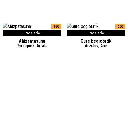
35€
20€
Papelería
Papelería
Ahizpatasuna
Gure begietatik
Rodriguez, Arrate
Arzelus, Ane