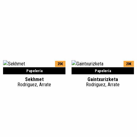
25€
20€
Papelería
Papelería
Sekhmet
Gaintxurizketa
Rodriguez, Arrate
Rodriguez, Arrate