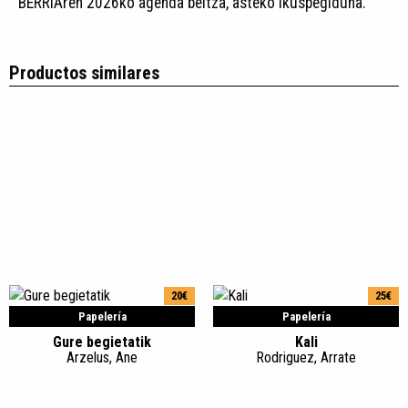
BERRIAren 2026ko agenda beltza, asteko ikuspegiduna.
Productos similares
20€
25€
Papelería
Papelería
Gure begietatik
Kali
Arzelus, Ane
Rodriguez, Arrate