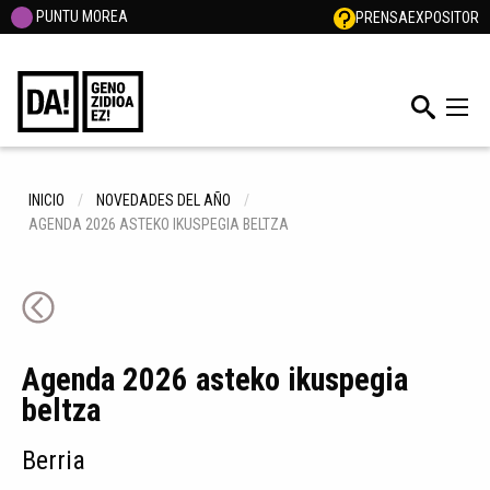
PUNTU MOREA
PRENSA
EXPOSITOR
INICIO
NOVEDADES DEL AÑO
AGENDA 2026 ASTEKO IKUSPEGIA BELTZA
Agenda 2026 asteko ikuspegia
beltza
Berria