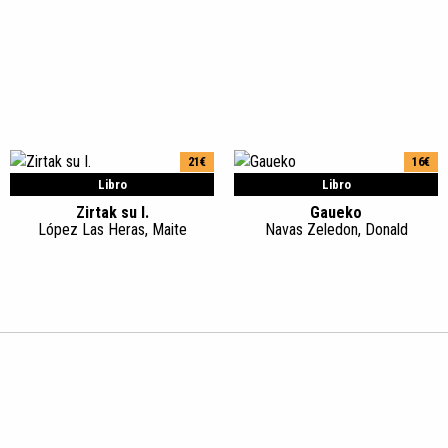
21€
16€
Libro
Libro
Zirtak su I.
Gaueko
López Las Heras, Maite
Navas Zeledon, Donald