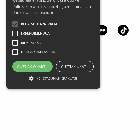
webgunea erabiliz gero, gure Cookie
Politikaren arabera cookie guztiak onartzen
dituzu.
Gehiago irakurri
Síguenos en las redes sociales
BEHAR-BEHARREZKOA
ERRENDIMENDUA
BIDERATZEA
FUNTZIONALTASUNA
GUZTIAK ONARTU
GUZTIAK UKATU
XEHETASUNAK ERAKUTSI
Aviso legal
Datos Personales