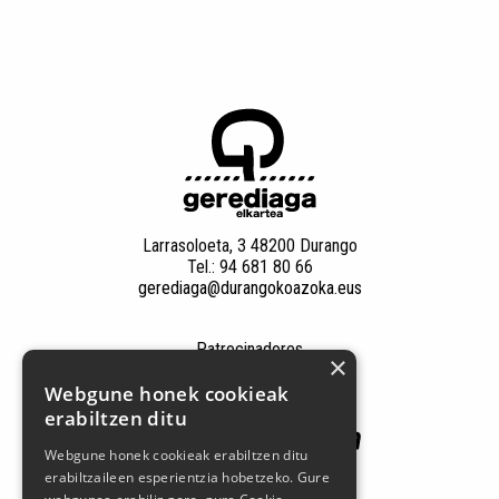
Larrasoloeta, 3 48200 Durango
Tel.: 94 681 80 66
gerediaga@durangokoazoka.eus
Patrocinadores
×
Webgune honek cookieak
erabiltzen ditu
Webgune honek cookieak erabiltzen ditu
erabiltzaileen esperientzia hobetzeko. Gure