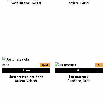
Sagastizabal, Joxean
Arrieta, Bertol
16.5€
19€
Libro
Libro
Jostorratza eta haria
Lur mortuak
Arrieta, Yolanda
Bendicho, Núria