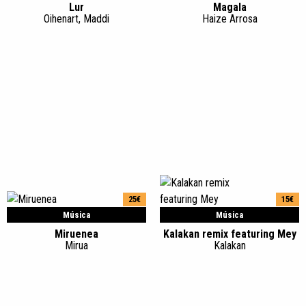
Lur
Magala
Oihenart, Maddi
Haize Arrosa
25€
15€
Música
Música
Miruenea
Kalakan remix featuring Mey
Mirua
Kalakan