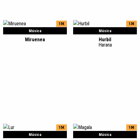
15€
13€
Música
Música
Miruenea
Hurbil
Harana
15€
10€
Música
Música