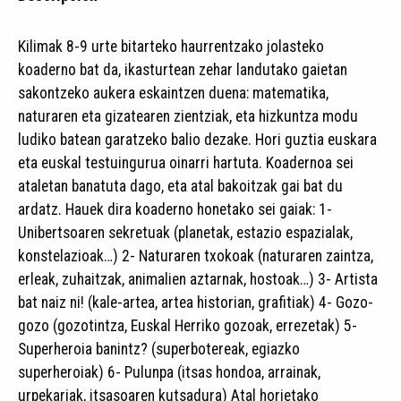
Kilimak 8-9 urte bitarteko haurrentzako jolasteko
koaderno bat da, ikasturtean zehar landutako gaietan
sakontzeko aukera eskaintzen duena: matematika,
naturaren eta gizatearen zientziak, eta hizkuntza modu
ludiko batean garatzeko balio dezake. Hori guztia euskara
eta euskal testuingurua oinarri hartuta. Koadernoa sei
ataletan banatuta dago, eta atal bakoitzak gai bat du
ardatz. Hauek dira koaderno honetako sei gaiak: 1-
Unibertsoaren sekretuak (planetak, estazio espazialak,
konstelazioak…) 2- Naturaren txokoak (naturaren zaintza,
erleak, zuhaitzak, animalien aztarnak, hostoak…) 3- Artista
bat naiz ni! (kale-artea, artea historian, grafitiak) 4- Gozo-
gozo (gozotintza, Euskal Herriko gozoak, errezetak) 5-
Superheroia banintz? (superbotereak, egiazko
superheroiak) 6- Pulunpa (itsas hondoa, arrainak,
urpekariak, itsasoaren kutsadura) Atal horietako