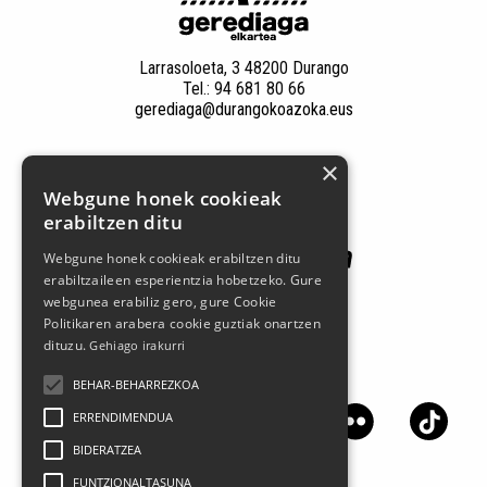
Larrasoloeta, 3 48200 Durango
Tel.: 94 681 80 66
gerediaga@durangokoazoka.eus
×
Patrocinadores
Webgune honek cookieak
erabiltzen ditu
Webgune honek cookieak erabiltzen ditu
erabiltzaileen esperientzia hobetzeko. Gure
webgunea erabiliz gero, gure Cookie
Politikaren arabera cookie guztiak onartzen
dituzu.
Gehiago irakurri
Síguenos en las redes sociales
BEHAR-BEHARREZKOA
ERRENDIMENDUA
BIDERATZEA
FUNTZIONALTASUNA