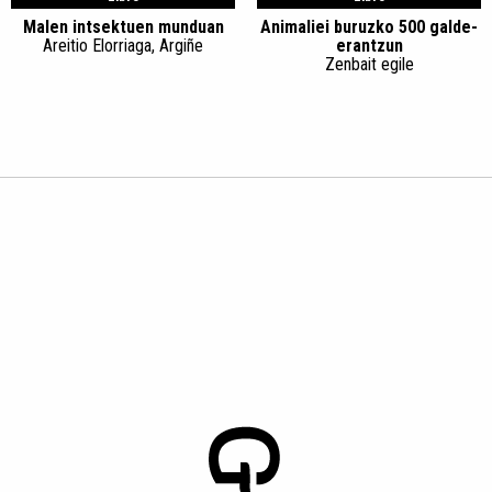
Malen intsektuen munduan
Animaliei buruzko 500 galde-
Areitio Elorriaga, Argiñe
erantzun
Zenbait egile