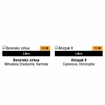
12.5€
11.9€
Libro
Libro
Benetako zirkua
Ahizpak 8
Mitxelena Etxebeste, Karmele
Cazenove, Christophe