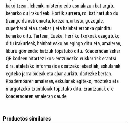
bakoitzean, lehenik, misterio edo asmakizun bat argitu
beharko du irakurleak. Hortik aurrera, rol bat hartuko du
(izango da astronauta, lorezain, artista, gozogile,
superheroi eta urpekari) eta hainbat erronka gainditu
beharko ditu. Tartean, Euskal Herriko txokoak ezagutuko
ditu irakurleak, hainbat eskulan egingo ditu eta, amaieran,
liburu gomendio batzuk topatuko ditu. Koadernoan zehar
QR kodeen bitartez ikus-entzunezko euskarriak erantsi
dira, ataletako informazioa osatzeko: abestiak, eskulanak
egiteko jarraibideak eta abar aurkitu daitezke bertan.
Koadernoaren amaieran, eskulanak egiteko, mozteko eta
margotzeko txantiloiak topatuko ditu. Erantzunak ere
koadernoaren amaieran daude.
Productos similares