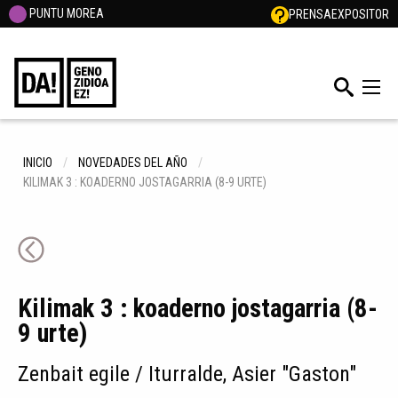
PUNTU MOREA
PRENSA
EXPOSITOR
INICIO
NOVEDADES DEL AÑO
KILIMAK 3 : KOADERNO JOSTAGARRIA (8-9 URTE)
Kilimak 3 : koaderno jostagarria (8-
9 urte)
Zenbait egile / Iturralde, Asier "Gaston"