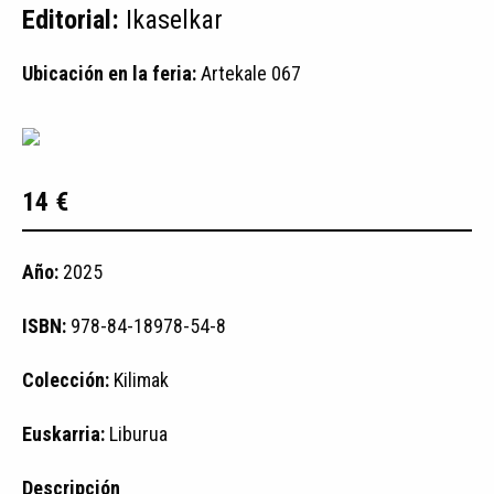
Editorial:
Ikaselkar
Ubicación en la feria:
Artekale 067
14 €
Año:
2025
ISBN:
978-84-18978-54-8
Colección:
Kilimak
Euskarria:
Liburua
Descripción