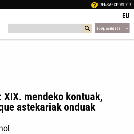
PRENSA
EXPOSITOR
EU
Búsq. avanzada
 : XIX. mendeko kontuak,
sque astekariak onduak
nol