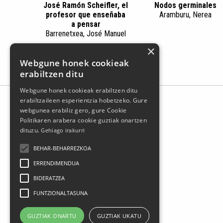
José Ramón Scheifler, el
Nodos germinales
profesor que enseñaba
Aramburu, Nerea
a pensar
Barrenetxea, José Manuel
×
Webgune honek cookieak
erabiltzen ditu
Webgune honek cookieak erabiltzen ditu
erabiltzaileen esperientzia hobetzeko. Gure
webgunea erabiliz gero, gure Cookie
Politikaren arabera cookie guztiak onartzen
dituzu.
Gehiago irakurri
BEHAR-BEHARREZKOA
ERRENDIMENDUA
BIDERATZEA
FUNTZIONALTASUNA
Larrasoloeta, 3 48200 Durango
Tel.: 94 681 80 66
GUZTIAK ONARTU
GUZTIAK UKATU