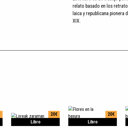
relato basado en los retrat
laica y republicana pionera 
XIX.
€
20€
20€
Libro
Libro