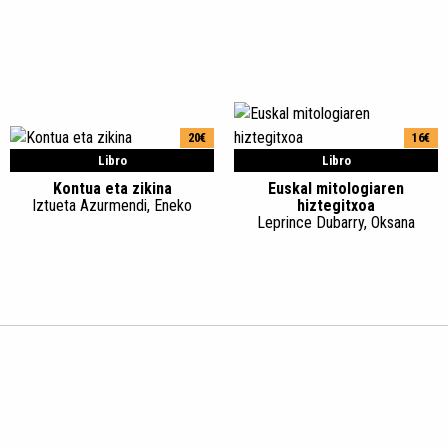
20€
16€
Libro
Libro
Kontua eta zikina
Euskal mitologiaren
Iztueta Azurmendi, Eneko
hiztegitxoa
Leprince Dubarry, Oksana