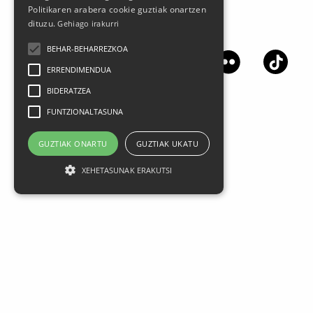
Politikaren arabera cookie guztiak onartzen
dituzu.
Gehiago irakurri
Síguenos en las redes sociales
BEHAR-BEHARREZKOA
ERRENDIMENDUA
BIDERATZEA
FUNTZIONALTASUNA
GUZTIAK ONARTU
GUZTIAK UKATU
XEHETASUNAK ERAKUTSI
Aviso legal
Datos Personales
Política de privacidad