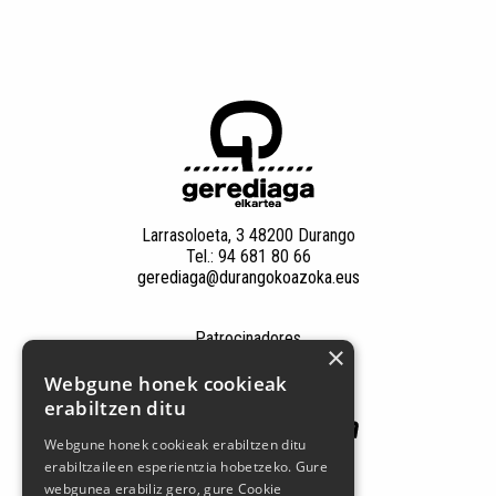
Larrasoloeta, 3 48200 Durango
Tel.: 94 681 80 66
gerediaga@durangokoazoka.eus
Patrocinadores
×
Webgune honek cookieak
erabiltzen ditu
Webgune honek cookieak erabiltzen ditu
erabiltzaileen esperientzia hobetzeko. Gure
webgunea erabiliz gero, gure Cookie