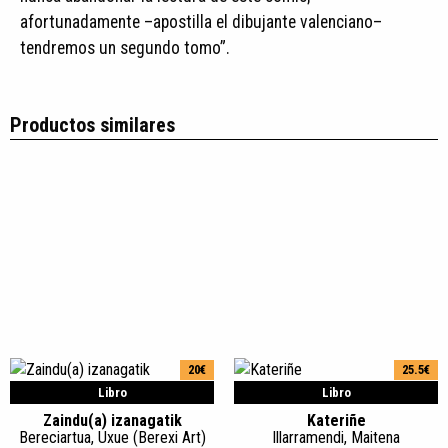
afortunadamente –apostilla el dibujante valenciano–
tendremos un segundo tomo”.
Productos similares
20€
25.5€
Libro
Libro
Zaindu(a) izanagatik
Kateriñe
Bereciartua, Uxue (Berexi Art)
Illarramendi, Maitena