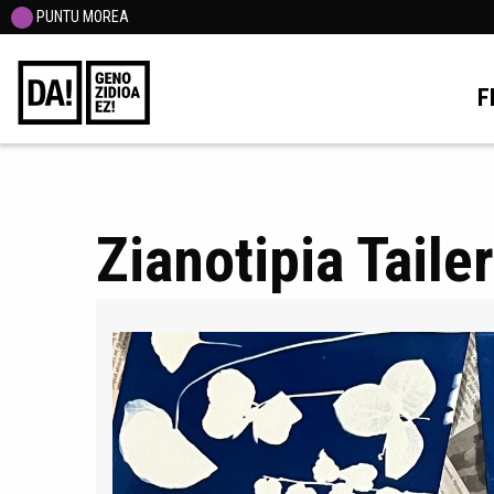
PUNTU MOREA
F
Zianotipia Taile