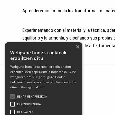
Aprenderemos cómo la luz transforma los materi
Experimentando con el material y la técnica, ade
equilibrio y la armonía, y diseñando sus propias
×
Cada uno creará su propia obra de arte, fomenta
Webgune honek cookieak
erabiltzen ditu
Webgune honek cookieak erabiltzen ditu
erabiltzaileen esperientzia hobetzeko. Gure
webgunea erabiliz gero, gure Cookie
Politikaren arabera cookie guztiak onartzen
dituzu.
Gehiago irakurri
BEHAR-BEHARREZKOA
ERRENDIMENDUA
BIDERATZEA