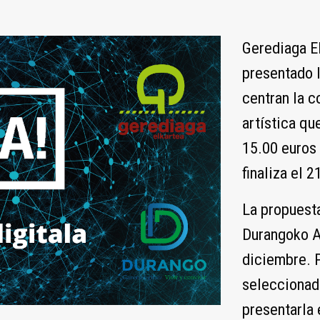
Gerediaga E
presentado l
centran la c
artística qu
15.00 euros 
finaliza el 
La propuesta
Durangoko Az
diciembre. 
seleccionada
presentarla 