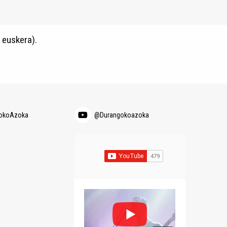
 euskera).
okoAzoka
@Durangokoazoka