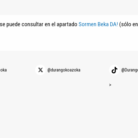
 se puede consultar en el apartado
Sormen Beka DA!
(sólo en
zoka
@durangokoazoka
@Durang
>