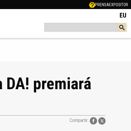
PRENSA
EXPOSITOR
EU
a DA! premiará
Compartir: