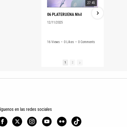
27:45
06 PLATERUENA Nhil
12/11/2025
12/11/2025
16 Views
•
0 Likes
•
0 Comments
9 Views
•
0
1
2
íguenos en las redes sociales