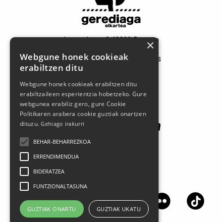
Larrasoloeta, 3 48200 Durango
×
Tel.: 94 681 80 66
Webgune honek cookieak
gerediaga@durangokoazoka.eus
erabiltzen ditu
Webgune honek cookieak erabiltzen ditu
Patrocinadores
erabiltzaileen esperientzia hobetzeko. Gure
webgunea erabiliz gero, gure Cookie
Politikaren arabera cookie guztiak onartzen
dituzu.
Gehiago irakurri
BEHAR-BEHARREZKOA
ERRENDIMENDUA
BIDERATZEA
Síguenos en las redes sociales
FUNTZIONALTASUNA
GUZTIAK ONARTU
GUZTIAK UKATU