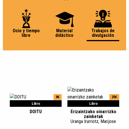
Ocio y tiempo
Material
Trabajos de
libre
didáctico
divulgación
0€
25€
Libro
Libro
DOITU
Erizaintzako oinarrizko
zainketak
Uranga Irurriotz, Marijose