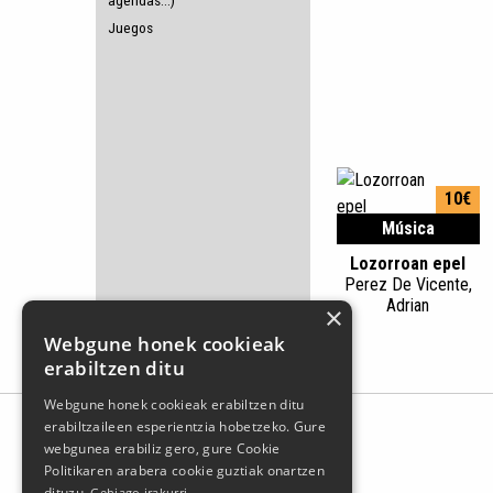
agendas...)
Juegos
10€
Música
Lozorroan epel
Perez De Vicente,
Adrian
×
Webgune honek cookieak
erabiltzen ditu
Webgune honek cookieak erabiltzen ditu
erabiltzaileen esperientzia hobetzeko. Gure
webgunea erabiliz gero, gure Cookie
Politikaren arabera cookie guztiak onartzen
dituzu.
Gehiago irakurri