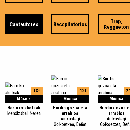
Trap,
Cantautores
Recopilatorios
Reggaeton
13€
12€
2
Música
Música
Música
Barruko ahotsak
Burdin gozoa eta
Burdin gozoa e
Mendizabal, Nerea
arrabioa
arrabioa
Antxustegi
Antxustegi
Goikoetxea, Beñat
Goikoetxea, Beñ