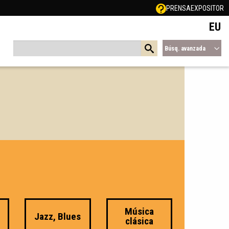
PRENSA
EXPOSITOR
EU
Búsq. avanzada
Música
e
Jazz, Blues
clásica