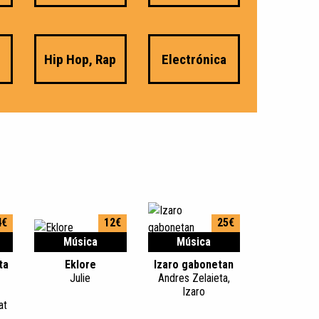
Hip Hop, Rap
Electrónica
4€
12€
25€
Música
Música
ta
Eklore
Izaro gabonetan
Julie
Andres Zelaieta,
Izaro
at