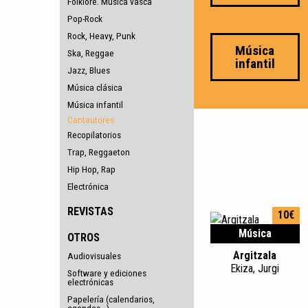
Folklore. Música vasca
Pop-Rock
Rock, Heavy, Punk
Música
Ska, Reggae
infantil
Jazz, Blues
Música clásica
Música infantil
Cantautores
Recopilatorios
Trap, Reggaeton
Hip Hop, Rap
Electrónica
REVISTAS
10€
Música
OTROS
Argitzala
Audiovisuales
Ekiza, Jurgi
Software y ediciones
electrónicas
Papelería (calendarios,