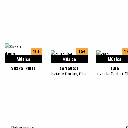
10€
15€
1
Música
Música
Música
Suzko ikurra
zerrautsa
zura
Inziarte Gortari, Olaia
Inziarte Gortari, O
Patrocinadores
S