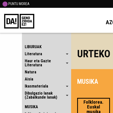
PUNTU MOREA
AZ
LIBURUAK
URTEKO
Literatura
Haur eta Gazte
Literatura
Natura
Aisia
MUSIKA
Ikasmateriala
Dibulgazio lanak
(Zabalkunde lanak)
Folklorea.
Euskal
MUSIKA
musika