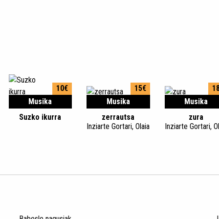
10€
15€
1
Musika
Musika
Musika
Suzko ikurra
zerrautsa
zura
Inziarte Gortari, Olaia
Inziarte Gortari, O
Babesle nagusiak
J