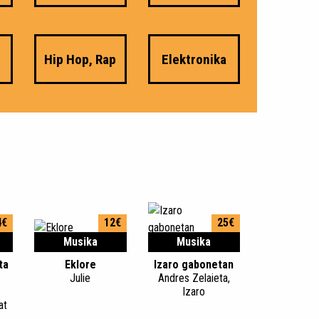
Hip Hop, Rap
Elektronika
4€
12€
25€
Musika
Musika
ta
Eklore
Izaro gabonetan
Julie
Andres Zelaieta,
Izaro
at