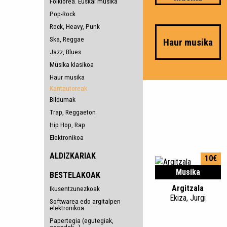
Folklorea. Euskal musika
Pop-Rock
Rock, Heavy, Punk
Ska, Reggae
Haur musika
Jazz, Blues
Musika klasikoa
Haur musika
Kantautoreak
Bildumak
Trap, Reggaeton
Hip Hop, Rap
Elektronikoa
ALDIZKARIAK
10€
Musika
BESTELAKOAK
Argitzala
Ikusentzunezkoak
Ekiza, Jurgi
Softwarea edo argitalpen
elektronikoa
Papertegia (egutegiak,