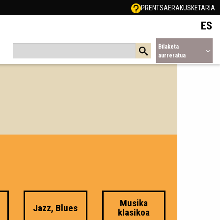
PRENTSA
ERAKUSKETARIA
ES
Bilaketa
aurreratua
Musika
e
Jazz, Blues
klasikoa