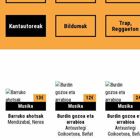
Trap,
Kantautoreak
Bildumak
Reggaeton
13€
12€
2
Musika
Musika
Musika
Barruko ahotsak
Burdin gozoa eta
Burdin gozoa e
Mendizabal, Nerea
arrabioa
arrabioa
Antxustegi
Antxustegi
Goikoetxea, Beñat
Goikoetxea, Beñ