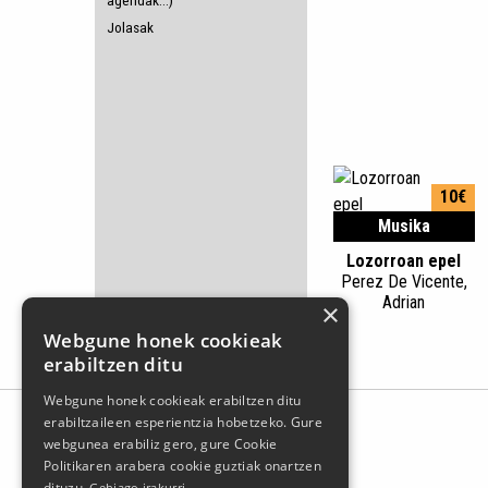
agendak...)
Jolasak
10€
Musika
Lozorroan epel
Perez De Vicente,
Adrian
×
Webgune honek cookieak
erabiltzen ditu
Webgune honek cookieak erabiltzen ditu
erabiltzaileen esperientzia hobetzeko. Gure
webgunea erabiliz gero, gure Cookie
Politikaren arabera cookie guztiak onartzen
dituzu.
Gehiago irakurri