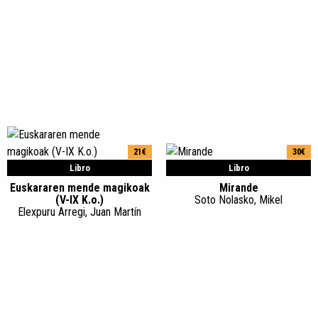
21€
30€
Libro
Libro
Euskararen mende magikoak
Mirande
(V-IX K.o.)
Soto Nolasko, Mikel
Elexpuru Arregi, Juan Martín