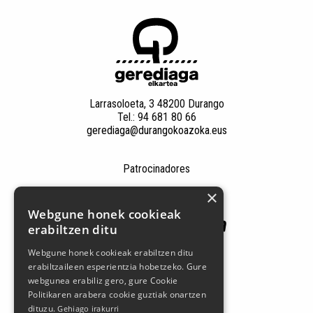
Larrasoloeta, 3 48200 Durango
Tel.: 94 681 80 66
gerediaga@durangokoazoka.eus
Patrocinadores
×
Webgune honek cookieak
erabiltzen ditu
Webgune honek cookieak erabiltzen ditu
erabiltzaileen esperientzia hobetzeko. Gure
webgunea erabiliz gero, gure Cookie
Politikaren arabera cookie guztiak onartzen
Síguenos en las redes sociales
dituzu.
Gehiago irakurri