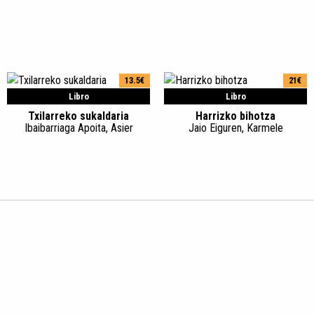
13.5€
21€
Libro
Libro
Txilarreko sukaldaria
Harrizko bihotza
Ibaibarriaga Apoita, Asier
Jaio Eiguren, Karmele