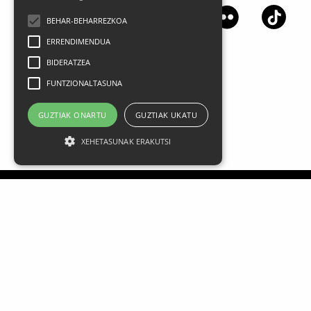
BEHAR-BEHARREZKOA
ERRENDIMENDUA
BIDERATZEA
FUNTZIONALTASUNA
GUZTIAK ONARTU
GUZTIAK UKATU
XEHETASUNAK ERAKUTSI
Aviso legal
Datos Personales
Política de privacidad
Condiciones generales de contratación
Política de cookies
FAQ