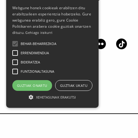
Webgune honek cookieak erabiltzen ditu
erabiltzaileen esperientzia hobetzeko. Gure
webgunea erabiliz gero, gure Cookie
Politikaren arabera cookie guztiak onartzen
Síguenos en las redes sociales
dituzu.
Gehiago irakurri
BEHAR-BEHARREZKOA
ERRENDIMENDUA
BIDERATZEA
FUNTZIONALTASUNA
GUZTIAK ONARTU
GUZTIAK UKATU
XEHETASUNAK ERAKUTSI
Aviso legal