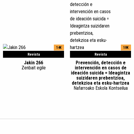
14€
10€
Revista
Revista
Jakin 266
Prevención, detección e
Zenbait egile
intervención en casos de
ideación suicida = Ideagintza
suizidaren prebentzioa,
detekzioa eta esku-hartzea
Nafarroako Eskola Kontseilua