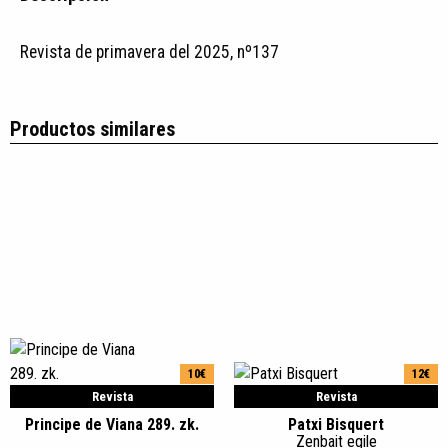
Revista de primavera del 2025, nº137
Productos similares
10€
12€
Revista
Revista
Principe de Viana 289. zk.
Patxi Bisquert
Zenbait egile