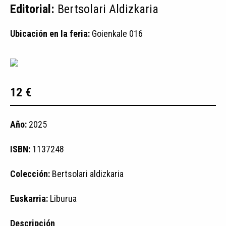
Editorial:
Bertsolari Aldizkaria
Ubicación en la feria:
Goienkale 016
12 €
Año:
2025
ISBN:
1137248
Colección:
Bertsolari aldizkaria
Euskarria:
Liburua
Descripción