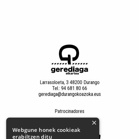
Larrasoloeta, 3 48200 Durango
Tel.: 94 681 80 66
gerediaga@durangokoazoka.eus
Patrocinadores
×
Webgune honek cookieak
erabiltzen ditu