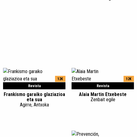
12€
12€
Revista
Revista
Frankismo garaiko glaziazioa
Alaia Martin Etxebeste
eta sua
Zenbait egile
Agirre, Antxoka