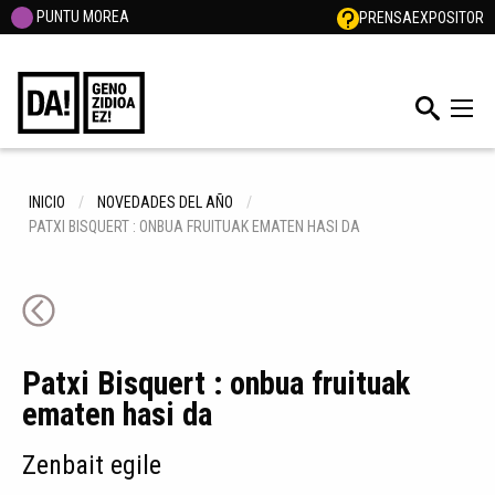
PUNTU MOREA
PRENSA
EXPOSITOR
INICIO
NOVEDADES DEL AÑO
PATXI BISQUERT : ONBUA FRUITUAK EMATEN HASI DA
Patxi Bisquert : onbua fruituak
ematen hasi da
Zenbait egile