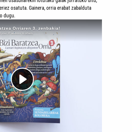
unen osasunarekin lotutako gaiak jorratuko ditu,
keriez osatuta. Gainera, orria erabat zabalduta
ko dugu.