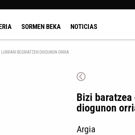
ERIA
SORMEN BEKA
NOTICIAS
: LURRARI BEGIRATZEN DIOGUNON ORRIA
Bizi baratzea 
diogunon orri
Argia