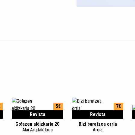
€
5€
7€
Revista
Revista
Go!azen aldizkaria 20
Bizi baratzea orria
Alai Argitaletxea
Argia