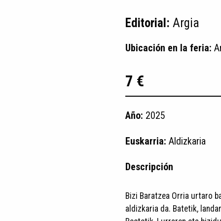
Editorial:
Argia
Ubicación en la feria:
A
7 €
Año:
2025
Euskarria:
Aldizkaria
Descripción
Bizi Baratzea Orria urtaro 
aldizkaria da. Batetik, land