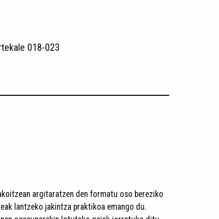
rtekale 018-023
bakoitzean argitaratzen den formatu oso bereziko
areak lantzeko jakintza praktikoa emango du.