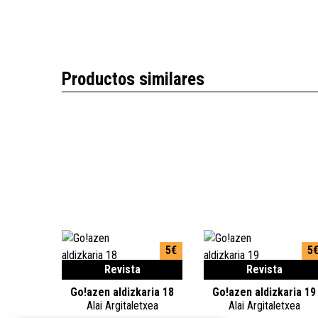
Productos similares
5€
5
Revista
Revista
Go!azen aldizkaria 18
Go!azen aldizkaria 19
Alai Argitaletxea
Alai Argitaletxea