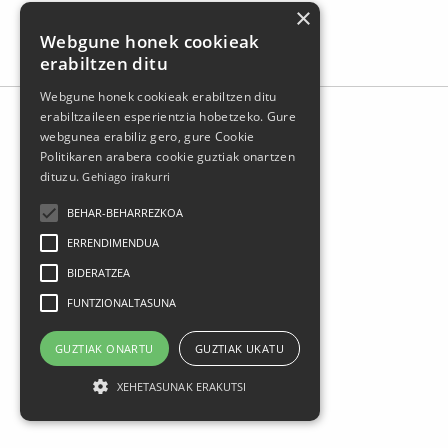
×
Webgune honek cookieak
erabiltzen ditu
Webgune honek cookieak erabiltzen ditu
erabiltzaileen esperientzia hobetzeko. Gure
webgunea erabiliz gero, gure Cookie
Politikaren arabera cookie guztiak onartzen
dituzu.
Gehiago irakurri
BEHAR-BEHARREZKOA
ERRENDIMENDUA
BIDERATZEA
FUNTZIONALTASUNA
Larrasoloeta, 3 48200 Durango
Tel.: 94 681 80 66
GUZTIAK ONARTU
GUZTIAK UKATU
gerediaga@durangokoazoka.eus
XEHETASUNAK ERAKUTSI