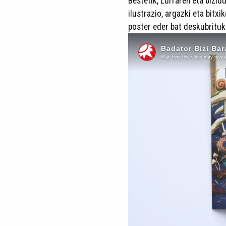
Bestetik, Lurraren eta bizid
ilustrazio, argazki eta bitxi
poster eder bat deskubritu