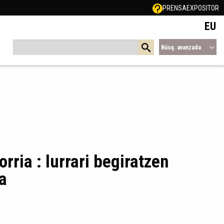
PRENSA
EXPOSITOR
EU
Búsq. avanzada
orria : lurrari begiratzen
a