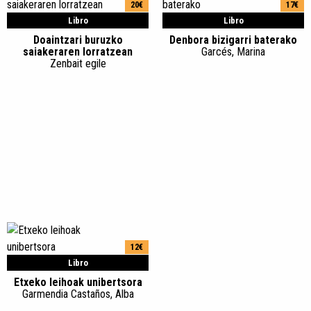
20€
17€
Libro
Libro
Doaintzari buruzko
Denbora bizigarri baterako
saiakeraren lorratzean
Garcés, Marina
Zenbait egile
12€
Libro
Etxeko leihoak unibertsora
Garmendia Castaños, Alba