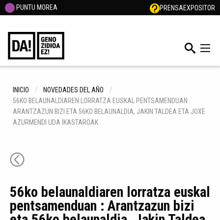
PUNTU MOREA
PRENSA
EXPOSITOR
INICIO
NOVEDADES DEL AÑO
56KO BELAUNALDIAREN LORRATZA EUSKAL PENTSAMENDUAN :
ARANTZAZUN BIZI ETA 56KO BELAUNALDIA, JAKIN TALDEA ETA JOXE
AZURMENDI UDA IKASTAROAK
56ko belaunaldiaren lorratza euskal
pentsamenduan : Arantzazun bizi
eta 56ko belaunaldia, Jakin Taldea