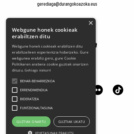
gerediaga@durangokoazoka.eus
Patrocinadores
×
Webgune honek cookieak
erabiltzen ditu
Webgune honek cookieak erabiltzen ditu
erabiltzaileen esperientzia hobetzeko. Gure
webgunea erabiliz gero, gure Cookie
Politikaren arabera cookie guztiak onartzen
dituzu.
Gehiago irakurri
Síguenos en las redes sociales
BEHAR-BEHARREZKOA
ERRENDIMENDUA
BIDERATZEA
FUNTZIONALTASUNA
GUZTIAK ONARTU
GUZTIAK UKATU
XEHETASUNAK ERAKUTSI