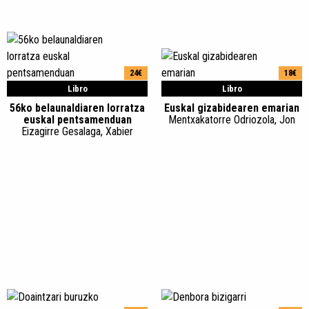
24€
18€
Libro
Libro
56ko belaunaldiaren lorratza
Euskal gizabidearen emarian
euskal pentsamenduan
Mentxakatorre Odriozola, Jon
Eizagirre Gesalaga, Xabier