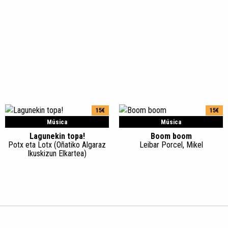
15€
15€
Música
Música
Lagunekin topa!
Boom boom
Potx eta Lotx (Oñatiko Algaraz
Leibar Porcel, Mikel
Ikuskizun Elkartea)