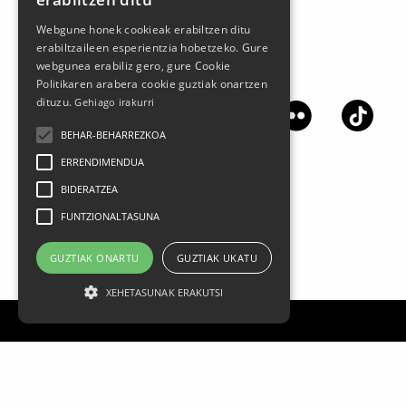
Webgune honek cookieak erabiltzen ditu
erabiltzaileen esperientzia hobetzeko. Gure
webgunea erabiliz gero, gure Cookie
Síguenos en las redes sociales
Politikaren arabera cookie guztiak onartzen
dituzu.
Gehiago irakurri
BEHAR-BEHARREZKOA
ERRENDIMENDUA
BIDERATZEA
FUNTZIONALTASUNA
GUZTIAK ONARTU
GUZTIAK UKATU
XEHETASUNAK ERAKUTSI
Aviso legal
Datos Personales
Política de privacidad