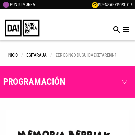
PUNTU MOREA
PRENSA
EXPOSITOR
INICIO
EGITARAUA
ZER EGINGO DUGU IDAZKETAREKIN?
PROGRAMACIÓN