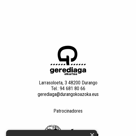
Larrasoloeta, 3 48200 Durango
Tel.: 94 681 80 66
gerediaga@durangokoazoka.eus
Patrocinadores
×