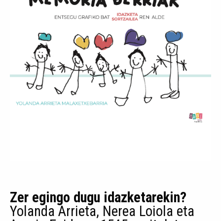
Zer egingo dugu idazketarekin?
Yolanda Arrieta, Nerea Loiola eta