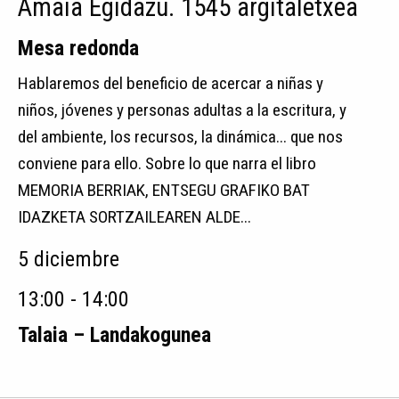
Amaia Egidazu. 1545 argitaletxea
Mesa redonda
Hablaremos del beneficio de acercar a niñas y
niños, jóvenes y personas adultas a la escritura, y
del ambiente, los recursos, la dinámica... que nos
conviene para ello. Sobre lo que narra el libro
MEMORIA BERRIAK, ENTSEGU GRAFIKO BAT
IDAZKETA SORTZAILEAREN ALDE...
5 diciembre
13:00 - 14:00
Talaia – Landakogunea