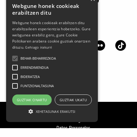
Webgune honek cookieak
erabiltzen ditu
Webgune honek cookieak erabiltzen ditu
erabiltzaileen esperientzia hobetzeko. Gure
Síguenos en las redes sociales
webgunea erabiliz gero, gure Cookie
Politikaren arabera cookie guztiak onartzen
dituzu.
Gehiago irakurri
BEHAR-BEHARREZKOA
ERRENDIMENDUA
BIDERATZEA
FUNTZIONALTASUNA
GUZTIAK ONARTU
GUZTIAK UKATU
XEHETASUNAK ERAKUTSI
Aviso legal
Datos Personales
Política de privacidad