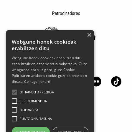
Patrocinadores
×
Webgune honek cookieak
erabiltzen ditu
Webgune honek cookieak erabiltzen ditu
erabiltzaileen esperientzia hobetzeko. Gure
Síguenos en las redes sociales
webgunea erabiliz gero, gure Cookie
Politikaren arabera cookie guztiak onartzen
dituzu.
Gehiago irakurri
BEHAR-BEHARREZKOA
ERRENDIMENDUA
BIDERATZEA
FUNTZIONALTASUNA