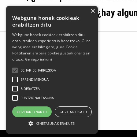
×
Los días de feria ¿hay algu
Webgune honek cookieak
erabiltzen ditu
Webgune honek cookieak erabiltzen ditu
erabiltzaileen esperientzia hobetzeko. Gure
webgunea erabiliz gero, gure Cookie
Politikaren arabera cookie guztiak onartzen
dituzu.
Gehiago irakurri
BEHAR-BEHARREZKOA
ERRENDIMENDUA
BIDERATZEA
Larrasoloeta, 3 48200 Durango
Tel.: 94 681 80 66
FUNTZIONALTASUNA
gerediaga@durangokoazoka.eus
GUZTIAK ONARTU
GUZTIAK UKATU
XEHETASUNAK ERAKUTSI