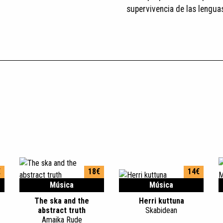
supervivencia de las lenguas.
€
18€
14€
Música
Música
The ska and the
Herri kuttuna
abstract truth
Skabidean
Amaika Rude