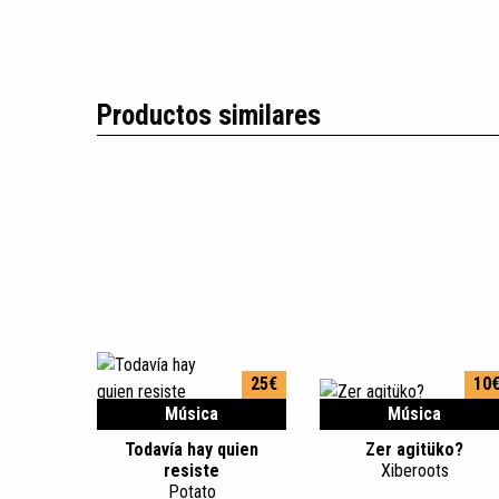
Productos similares
25€
10
Música
Música
Todavía hay quien
Zer agitüko?
resiste
Xiberoots
Potato