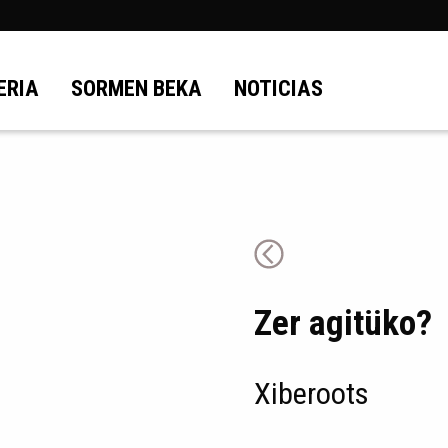
ERIA
SORMEN BEKA
NOTICIAS
Zer agitüko?
Xiberoots