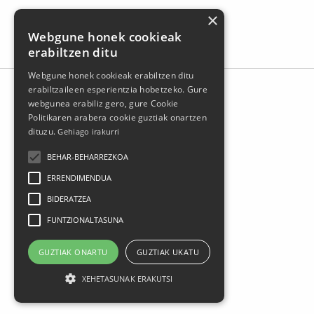
×
Webgune honek cookieak
erabiltzen ditu
Webgune honek cookieak erabiltzen ditu
erabiltzaileen esperientzia hobetzeko. Gure
webgunea erabiliz gero, gure Cookie
Politikaren arabera cookie guztiak onartzen
dituzu.
Gehiago irakurri
BEHAR-BEHARREZKOA
ERRENDIMENDUA
BIDERATZEA
Larrasoloeta, 3 48200 Durango
FUNTZIONALTASUNA
Tel.: 94 681 80 66
gerediaga@durangokoazoka.eus
GUZTIAK ONARTU
GUZTIAK UKATU
XEHETASUNAK ERAKUTSI