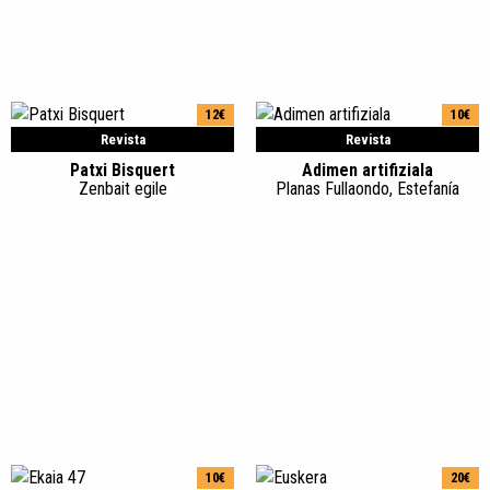
12€
10€
Revista
Revista
Patxi Bisquert
Adimen artifiziala
Zenbait egile
Planas Fullaondo, Estefanía
10€
20€