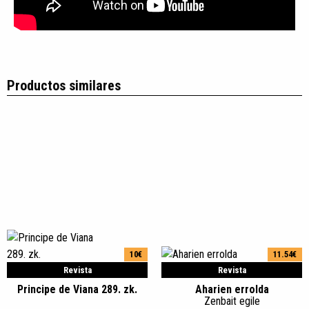
Productos similares
10€
11.54€
Revista
Revista
Principe de Viana 289. zk.
Aharien errolda
Zenbait egile