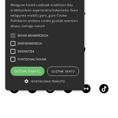
Larrasoloeta, 3 48200 Durango
Webgune honek cookieak erabiltzen ditu
Tel.: 94 681 80 66
erabiltzaileen esperientzia hobetzeko. Gure
gerediaga@durangokoazoka.eus
webgunea erabiliz gero, gure Cookie
Politikaren arabera cookie guztiak onartzen
dituzu.
Gehiago irakurri
Patrocinadores
BEHAR-BEHARREZKOA
ERRENDIMENDUA
BIDERATZEA
FUNTZIONALTASUNA
GUZTIAK ONARTU
GUZTIAK UKATU
Síguenos en las redes sociales
XEHETASUNAK ERAKUTSI