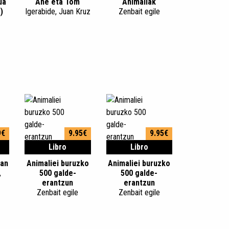
ua
Ane eta Tom
Animaliak
)
Igerabide, Juan Kruz
Zenbait egile
9€
9.95€
9.95€
Libro
Libro
ean
Animaliei buruzko
Animaliei buruzko
,
500 galde-
500 galde-
erantzun
erantzun
Zenbait egile
Zenbait egile