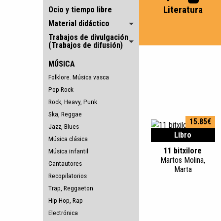
Literatura
Ocio y tiempo libre
Material didáctico
Trabajos de divulgación
(Trabajos de difusión)
MÚSICA
Folklore. Música vasca
Pop-Rock
Rock, Heavy, Punk
Ska, Reggae
15.85€
Jazz, Blues
Libro
Música clásica
11 bitxilore
Música infantil
Martos Molina,
Cantautores
Marta
Recopilatorios
Trap, Reggaeton
Hip Hop, Rap
Electrónica