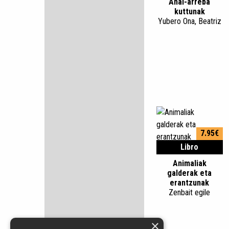
Anai-arreba
kuttunak
Yubero Ona, Beatriz
7.95€
Libro
Animaliak
galderak eta
erantzunak
Zenbait egile
×