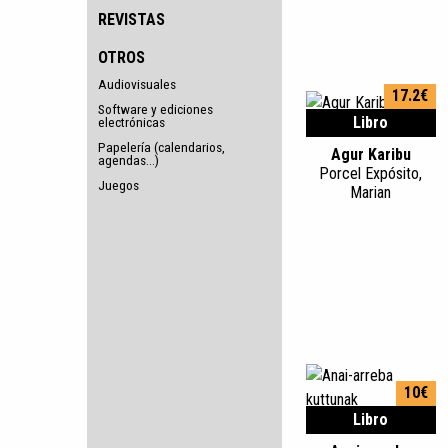
REVISTAS
OTROS
Audiovisuales
17.2€
Software y ediciones
Libro
electrónicas
Papelería (calendarios,
Agur Karibu
agendas...)
Porcel Expósito,
Juegos
Marian
10€
Libro