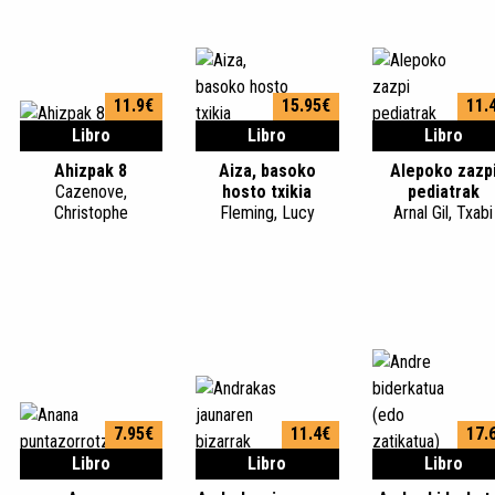
11.9€
15.95€
11.
Libro
Libro
Libro
Ahizpak 8
Aiza, basoko
Alepoko zazp
Cazenove,
hosto txikia
pediatrak
Christophe
Fleming, Lucy
Arnal Gil, Txabi
7.95€
11.4€
17.
Libro
Libro
Libro