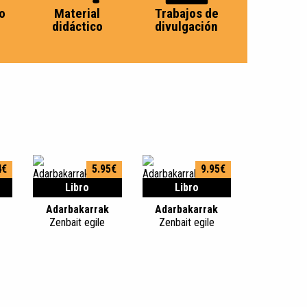
o
Material
Trabajos de
didáctico
divulgación
4€
5.95€
9.95€
Libro
Libro
Adarbakarrak
Adarbakarrak
Zenbait egile
Zenbait egile