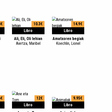
4€
10.3€
14.9€
Libro
Libro
i
Ali, Eli, Oli lehian
Amatxoren begiak
Aiertza, Maribel
Koechlin, Lionel
6€
12€
9.95€
Libro
Libro