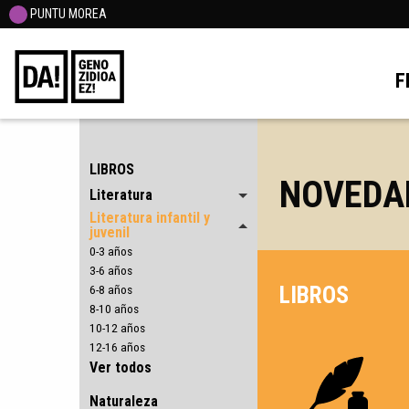
PUNTU MOREA
F
LIBROS
NOVEDA
Literatura
Literatura infantil y
juvenil
0-3 años
3-6 años
LIBROS
6-8 años
8-10 años
10-12 años
12-16 años
Ver todos
Naturaleza