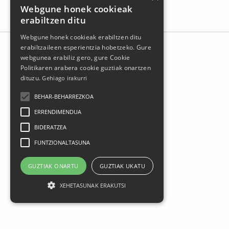
Webgune honek cookieak
erabiltzen ditu
Webgune honek cookieak erabiltzen ditu
erabiltzaileen esperientzia hobetzeko. Gure
webgunea erabiliz gero, gure Cookie
Politikaren arabera cookie guztiak onartzen
dituzu.
Gehiago irakurri
BEHAR-BEHARREZKOA
ERRENDIMENDUA
BIDERATZEA
FUNTZIONALTASUNA
Larrasoloeta, 3 48200 Durango
Tel.: 94 681 80 66
GUZTIAK ONARTU
GUZTIAK UKATU
gerediaga@durangokoazoka.eus
XEHETASUNAK ERAKUTSI