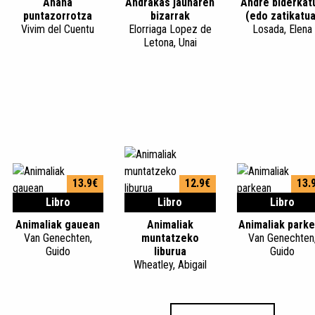
Anana
Andrakas jaunaren
Andre biderkat
puntazorrotza
bizarrak
(edo zatikatua
Vivim del Cuentu
Elorriaga Lopez de
Losada, Elena
Letona, Unai
13.9€
12.9€
13.
Libro
Libro
Libro
Animaliak gauean
Animaliak
Animaliak park
Van Genechten,
muntatzeko
Van Genechten
Guido
liburua
Guido
Wheatley, Abigail