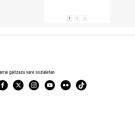
1
2
arrai gaitzazu sare sozialetan