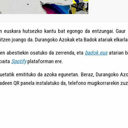
rien euskara hutsezko kantu bat egongo da entzungai. Gaur 
itzen joango da. Durangoko Azokak eta Badok atariak elkarl
en abestiekin osatuko da zerrenda, eta
badok.eus
atarian b
 baita
Spotify
plataforman ere.
uetatik emitituko da azoka egunetan. Beraz, Durangoko A
een QR panela instalatuko da, telefono mugikorrarekin zuz