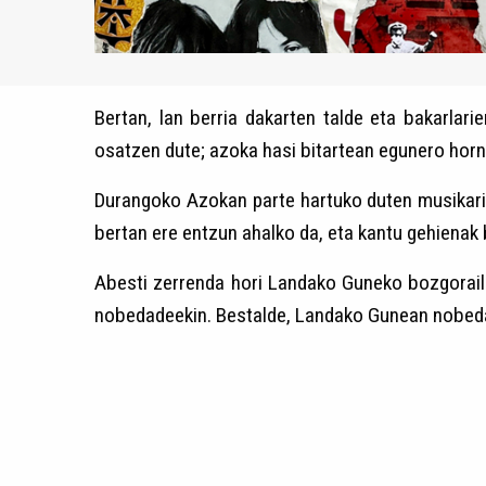
Bertan, lan berria dakarten talde eta bakarla
osatzen dute; azoka hasi bitartean egunero horn
Durangoko Azokan parte hartuko duten musikari
bertan ere entzun ahalko da, eta kantu gehienak
Abesti zerrenda hori Landako Guneko bozgorail
nobedadeekin. Bestalde, Landako Gunean nobedad