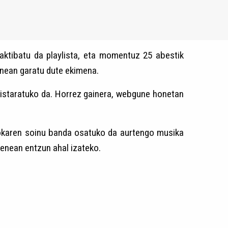
aktibatu da playlista, eta momentuz 25 abestik
anean garatu dute ekimena.
istaratuko da. Horrez gainera, webgune honetan
zokaren soinu banda osatuko da aurtengo musika
enean entzun ahal izateko.