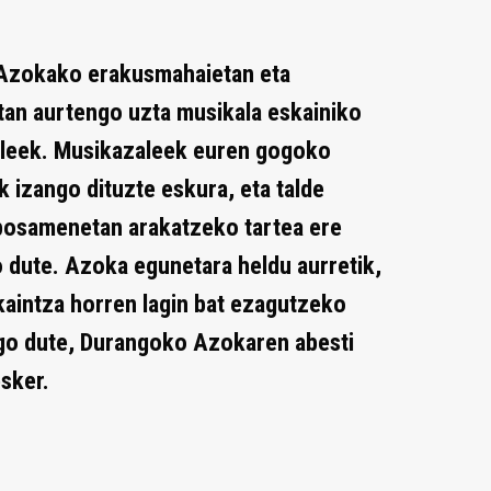
Azokako erakusmahaietan eta
an aurtengo uzta musikala eskainiko
ileek. Musikazaleek euren gogoko
k izango dituzte eskura, eta talde
posamenetan arakatzeko tartea ere
o dute. Azoka egunetara heldu aurretik,
kaintza horren lagin bat ezagutzeko
go dute, Durangoko Azokaren abesti
sker.