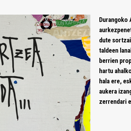
Durangoko 
aurkezpenet
dute sortza
taldeen lana
berrien pro
hartu ahalk
hala ere, es
aukera izan
zerrendari e