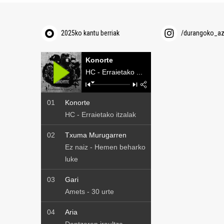
2025ko kantu berriak
/durangoko_a