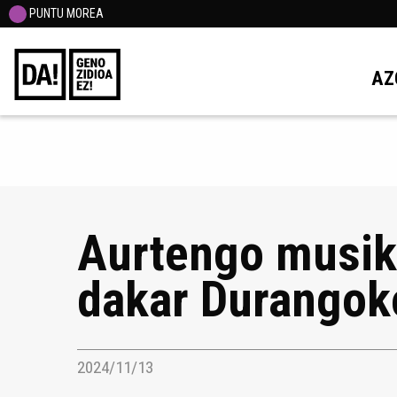
PUNTU MOREA
AZ
Aurtengo musik
dakar Durangok
2024/11/13