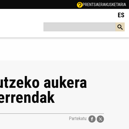
PRENTSA
ERAKUSKETARIA
ES
tzeko aukera
errendak
Partekatu: