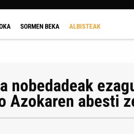
OKA
SORMEN BEKA
ALBISTEAK
a nobedadeak ezagu
o Azokaren abesti z