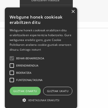
×
Webgune honek cookieak
erabiltzen ditu
Webgune honek cookieak erabiltzen ditu
erabiltzaileen esperientzia hobetzeko. Gure
webgunea erabiliz gero, gure Cookie
Politikaren arabera cookie guztiak onartzen
dituzu.
Gehiago irakurri
BEHAR-BEHARREZKOA
ERRENDIMENDUA
BIDERATZEA
FUNTZIONALTASUNA
Larrasoloeta, 3 48200 Durango
Tel.: 94 681 80 66
GUZTIAK ONARTU
GUZTIAK UKATU
gerediaga@durangokoazoka.eus
XEHETASUNAK ERAKUTSI