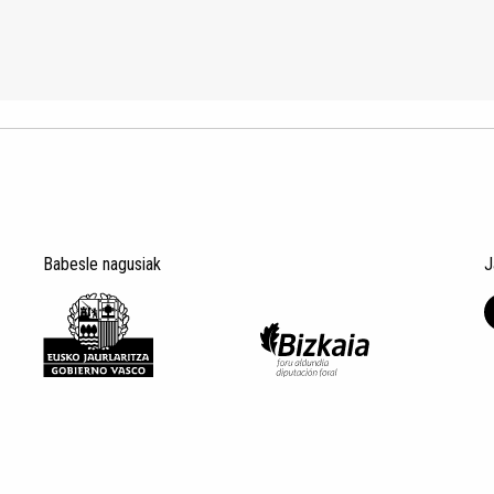
Babesle nagusiak
J