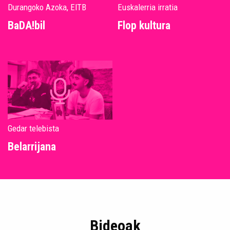
Durangoko Azoka, EITB
Euskalerria irratia
BaDA!bil
Flop kultura
Gedar telebista
Belarrijana
Bideoak