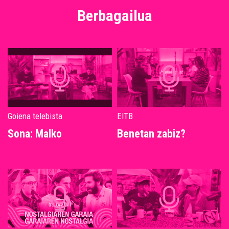
Berbagailua
Goiena telebista
EITB
Sona: Malko
Benetan zabiz?