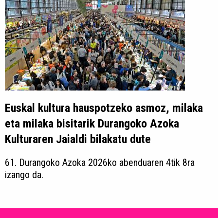
Euskal kultura hauspotzeko asmoz, milaka
eta milaka bisitarik Durangoko Azoka
Kulturaren Jaialdi bilakatu dute
61. Durangoko Azoka 2026ko abenduaren 4tik 8ra
izango da.