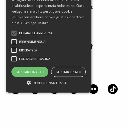
Tel.: 94 681 80 66
erabiltzaileen esperientzia hobetzeko. Gure
gerediaga@durangokoazoka.eus
webgunea erabiliz gero, gure Cookie
Politikaren arabera cookie guztiak onartzen
Babesle nagusiak
dituzu.
Gehiago irakurri
BEHAR-BEHARREZKOA
ERRENDIMENDUA
BIDERATZEA
FUNTZIONALTASUNA
GUZTIAK ONARTU
GUZTIAK UKATU
Jarrai gaitzazu sare sozialetan
XEHETASUNAK ERAKUTSI