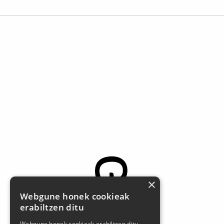
×
Webgune honek cookieak
erabiltzen ditu
Larrasoloeta, 3 48200 Durango
Webgune honek cookieak erabiltzen ditu