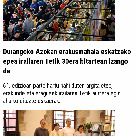
Durangoko Azokan erakusmahaia eskatzeko
epea irailaren 1etik 30era bitartean izango
da
61. edizioan parte hartu nahi duten argitaletxe,
erakunde eta eragileek irailaren 1etik aurrera egin
ahalko dituzte eskaerak.