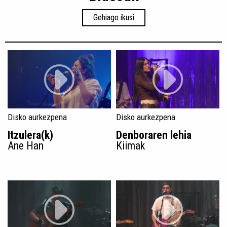
Gehiago ikusi
Disko aurkezpena
Disko aurkezpena
Itzulera(k)
Denboraren lehia
Ane Han
Kiimak