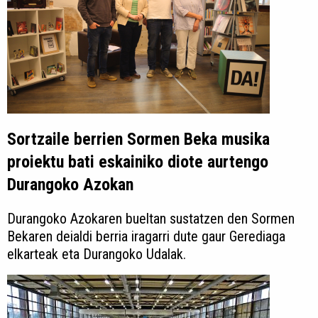
Sortzaile berrien Sormen Beka musika
proiektu bati eskainiko diote aurtengo
Durangoko Azokan
Durangoko Azokaren bueltan sustatzen den Sormen
Bekaren deialdi berria iragarri dute gaur Gerediaga
elkarteak eta Durangoko Udalak.