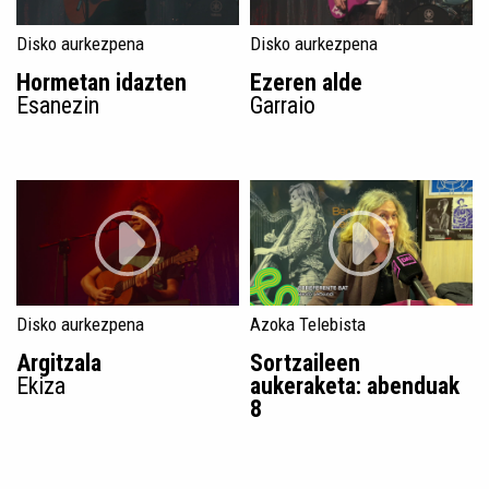
Disko aurkezpena
Disko aurkezpena
Hormetan idazten
Ezeren alde
Esanezin
Garraio
Disko aurkezpena
Azoka Telebista
Argitzala
Sortzaileen
Ekiza
aukeraketa: abenduak
8