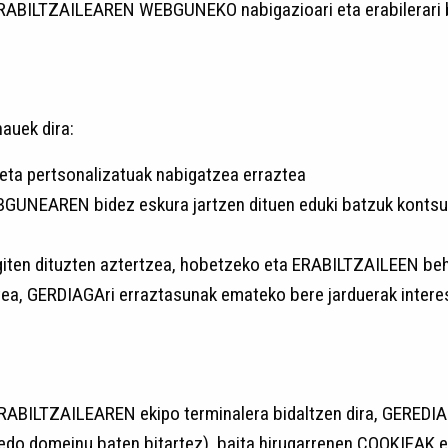
ta ERABILTZAILEAREN WEBGUNEKO nabigazioari eta erabilerari
auek dira:
 pertsonalizatuak nabigatzea erraztea
AREN bidez eskura jartzen dituen eduki batzuk kontsultat
en dituzten aztertzea, hobetzeko eta ERABILTZAILEEN beh
tea, GERDIAGAri erraztasunak emateko bere jarduerak interes
RABILTZAILEAREN ekipo terminalera bidaltzen dira, GERED
 edo domeinu baten bitartez), baita hirugarrenen COOKIEAK