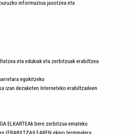
 buruzko informazioa jasotzea eta
zea eta edukiak eta zerbitzuak erabiltzea
arretara egokitzeko
a izan dezaketen Interneteko erabiltzaileen
IAGA ELKARTEAk bere zerbitzua emateko
 ere (ERABILTZAILEAREN ekipo terminalera