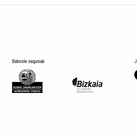
Babesle nagusiak
J