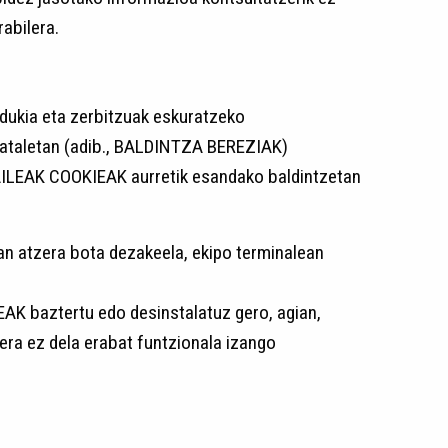
abilera.
kia eta zerbitzuak eskuratzeko
ataletan (adib., BALDINTZA BEREZIAK)
AILEAK COOKIEAK aurretik esandako baldintzetan
n atzera bota dezakeela, ekipo terminalean
K baztertu edo desinstalatuz gero, agian,
ra ez dela erabat funtzionala izango