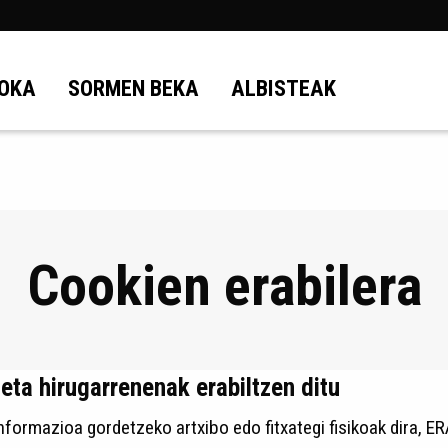
OKA
SORMEN BEKA
ALBISTEAK
Cookien erabilera
ta hirugarrenenak erabiltzen ditu
nformazioa gordetzeko artxibo edo fitxategi fisikoak dira,