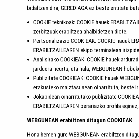
bidaltzen dira, GEREDIAGA ez beste entitate bat
COOKIE teknikoak: COOKIE hauek ERABILTZA
zerbitzuak erabiltzea ahalbidetzen diote.
Pertsonalizazio COOKIEAK: COOKIE hauek ERA
ERABILTZAILEAREN ekipo terminalean irizpide j
Analisirako COOKIEAK: COOKIE hauek arduradu
jarduera neurtu, eta hala, WEBGUNEAN hobeku
Publizitate COOKIEAK: COOKIE hauek WEBGUNEA
erakusteko maiztasunean oinarrituta, beste ir
Jokabidean oinarritutako publizitate COOKIE
ERABILTZAILEAREN berariazko profila eginez, 
WEBGUNEAN erabiltzen ditugun COOKIEAK
Hona hemen gure WEBGUNEAN erabiltzen ditug