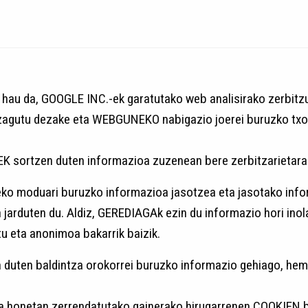
u da, GOOGLE INC.-ek garatutako web analisirako zerbitz
zagutu dezake eta WEBGUNEKO nabigazio joerei buruzko tx
rtzen duten informazioa zuzenean bere zerbitzarietara he
 moduari buruzko informazioa jasotzea eta jasotako infor
 jarduten du. Aldiz, GEREDIAGAk ezin du informazio hori ino
u eta anonimoa bakarrik baizik.
duten baldintza orokorrei buruzko informazio gehiago, hem
a honetan zerrendatutako gainerako hirugarrenen COOKIEN b