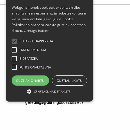
Webgune honek cookieak erabiltzen ditu
erabiltzaileen esperientzia hobetzeko. Gure
webgunea erabiliz gero, gure Cookie
Politikaren arabera cookie guztiak onartzen
dituzu.
Gehiago irakurri
BEHAR-BEHARREZKOA
ERRENDIMENDUA
BIDERATZEA
FUNTZIONALTASUNA
GUZTIAK ONARTU
GUZTIAK UKATU
Larrasoloeta, 3 48200 Durango
XEHETASUNAK ERAKUTSI
Tel.: 94 681 80 66
gerediaga@durangokoazoka.eus