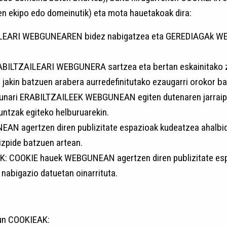
en ekipo edo domeinutik) eta mota hauetakoak dira:
ILEARI WEBGUNEAREN bidez nabigatzea eta GEREDIAGAk WEB
BILTZAILEARI WEBGUNERA sartzea eta bertan eskainitako ze
akin batzuen arabera aurredefinitutako ezaugarri orokor bat
nari ERABILTZAILEEK WEBGUNEAN egiten dutenaren jarraipen
ntzak egiteko helburuarekin.
N agertzen diren publizitate espazioak kudeatzea ahalbide
izpide batzuen artean.
AK: COOKIE hauek WEBGUNEAN agertzen diren publizitate esp
nabigazio datuetan oinarrituta.
un COOKIEAK: