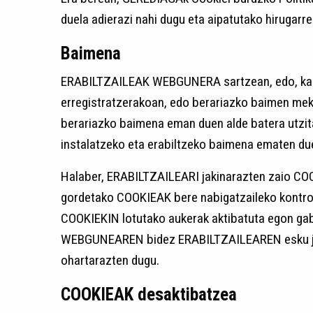
duela adierazi nahi dugu eta aipatutako hirugarr
Baimena
ERABILTZAILEAK WEBGUNERA sartzean, edo, kas
erregistratzerakoan, edo berariazko baimen m
berariazko baimena eman duen alde batera utzi
instalatzeko eta erabiltzeko baimena ematen due
Halaber, ERABILTZAILEARI jakinarazten zaio COO
gordetako COOKIEAK bere nabigatzaileko kontro
COOKIEKIN lotutako aukerak aktibatuta egon ga
WEBGUNEAREN bidez ERABILTZAILEAREN esku jarri
ohartarazten dugu.
COOKIEAK desaktibatzea