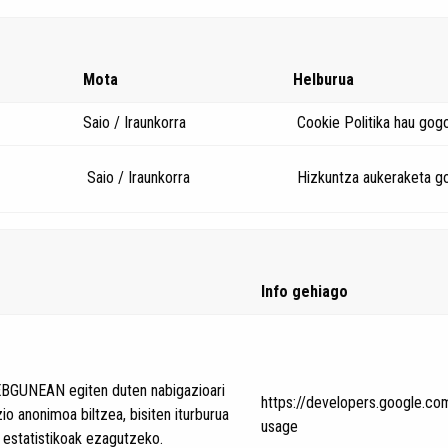
Mota
Helburua
Saio / Iraunkorra
Cookie Politika hau gogo
Saio / Iraunkorra
Hizkuntza aukeraketa g
Info gehiago
EBGUNEAN egiten duten nabigazioari
https://developers.google.com
o anonimoa biltzea, bisiten iturburua
usage
 estatistikoak ezagutzeko.