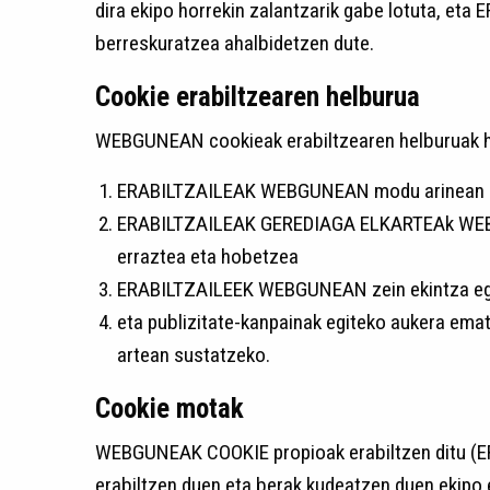
dira ekipo horrekin zalantzarik gabe lotuta, e
berreskuratzea ahalbidetzen dute.
Cookie erabiltzearen helburua
WEBGUNEAN cookieak erabiltzearen helburuak h
ERABILTZAILEAK WEBGUNEAN modu arinean eta
ERABILTZAILEAK GEREDIAGA ELKARTEAk WEBGUNE
erraztea eta hobetzea
ERABILTZAILEEK WEBGUNEAN zein ekintza egit
eta publizitate-kanpainak egiteko aukera ema
artean sustatzeko.
Cookie motak
WEBGUNEAK COOKIE propioak erabiltzen ditu (E
erabiltzen duen eta berak kudeatzen duen ekipo