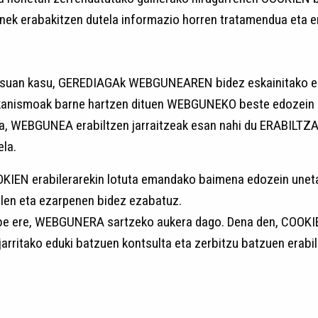
enek erabakitzen dutela informazio horren tratamendua eta er
uan kasu, GEREDIAGAk WEBGUNEAREN bidez eskainitako edu
ekanismoak barne hartzen dituen WEBGUNEKO beste edozein 
ta, WEBGUNEA erabiltzen jarraitzeak esan nahi du ERABILTZ
la.
KIEN erabilerarekin lotuta emandako baimena edozein uneta
len eta ezarpenen bidez ezabatuz.
be ere, WEBGUNERA sartzeko aukera dago. Dena den, COOKIEA
tako eduki batzuen kontsulta eta zerbitzu batzuen erabile