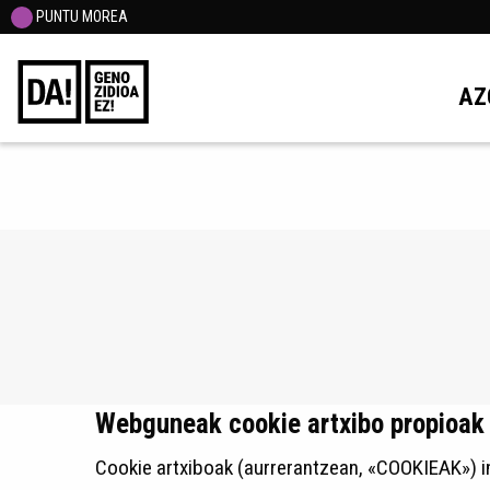
PUNTU MOREA
AZ
Webguneak cookie artxibo propioak e
Cookie artxiboak (aurrerantzean, «COOKIEAK») i