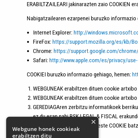
ERABILTZAILEARI jakinarazten zaio COOKIEN era
Nabigatzailearen ezarpenei buruzko informazio
Internet Explorer:
http://windows.microsoft.c
FireFox:
https://support.mozilla.org/es/kb/B
Chrome:
https://support.google.com/chrome
Safari:
http://www.apple.com/es/privacy/use-
COOKIEI buruzko informazio gehiago, hemen:
ht
WEBGUNEAK erabiltzen dituen cookie artxibo 
WEBGUNEAK erabiltzen dituen cookie artxibo 
GEREDIAGAren zerbitzu informatikoek berriku
ez du esan nahi BSK LEGAL & FISCAL erakunde
×
WEBGUNEAK hirugarrenen beste COOKIE batzuk 
Webgune honek cookieak
erabiltzen ditu