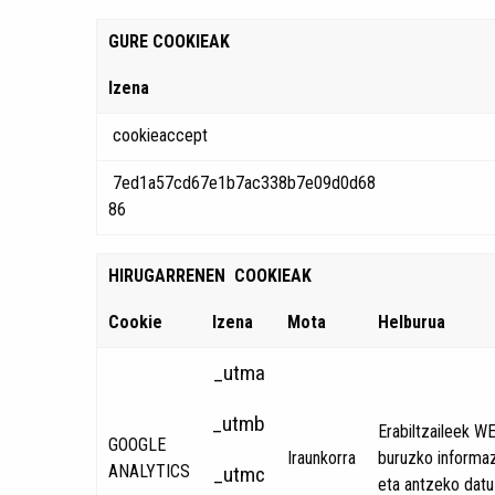
GURE COOKIEAK
Izena
cookieaccept
7ed1a57cd67e1b7ac338b7e09d0d68
86
HIRUGARRENEN COOKIEAK
Cookie
Izena
Mota
Helburua
_utma
_utmb
Erabiltzaileek W
GOOGLE
Iraunkorra
buruzko informazi
ANALYTICS
_utmc
eta antzeko datu