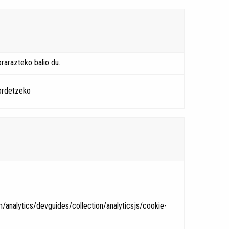
rarazteko balio du.
ordetzeko
/analytics/devguides/collection/analyticsjs/cookie-