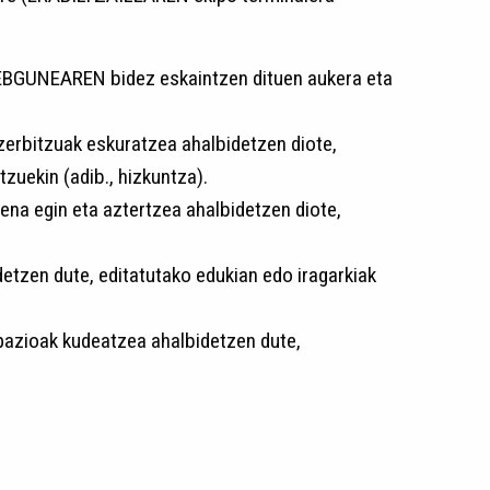
GUNEAREN bidez eskaintzen dituen aukera eta
rbitzuak eskuratzea ahalbidetzen diote,
zuekin (adib., hizkuntza).
a egin eta aztertzea ahalbidetzen diote,
tzen dute, editatutako edukian edo iragarkiak
azioak kudeatzea ahalbidetzen dute,