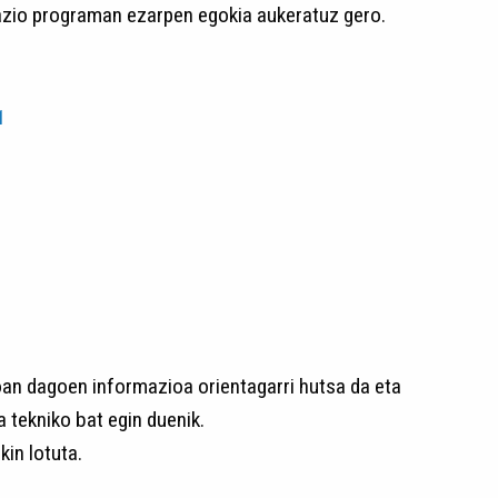
azio programan ezarpen egokia aukeratuz gero.
1
an dagoen informazioa orientagarri hutsa da eta
tekniko bat egin duenik.
in lotuta.