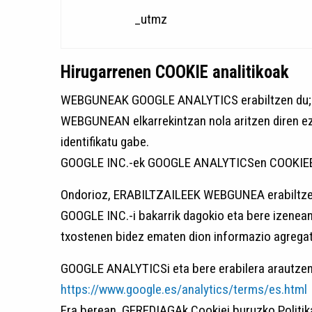
_utmz
Hirugarrenen COOKIE analitikoak
WEBGUNEAK GOOGLE ANALYTICS erabiltzen du; ha
WEBGUNEAN elkarrekintzan nola aritzen diren e
identifikatu gabe.
GOOGLE INC.-ek GOOGLE ANALYTICSen COOKIEEK so
Ondorioz, ERABILTZAILEEK WEBGUNEA erabiltzeko
GOOGLE INC.-i bakarrik dagokio eta bere izenean
txostenen bidez ematen dion informazio agregat
GOOGLE ANALYTICSi eta bere erabilera arautzen 
https://www.google.es/analytics/terms/es.html
Era berean, GEREDIAGAk Cookiei buruzko Politik