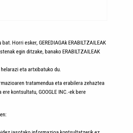
u bat. Horri esker, GEREDIAGAk ERABILTZAILEAK
ostenak egin ditzake, banako ERABILTZAILEAK
larazi eta artxibatuko du.
mazioaren tratamendua eta erabilera zehaztea
la ere kontsultatu, GOOGLE INC.-ek bere
en:
idez jasotako informazioa kontsultatzerik ez