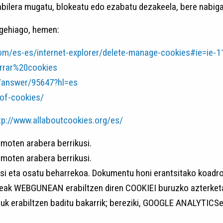
bilera mugatu, blokeatu edo ezabatu dezakeela, bere nabig
 gehiago, hemen:
om/es-es/internet-explorer/delete-manage-cookies#ie=ie-1
orrar%20cookies
/answer/95647?hl=es
of-cookies/
tp://www.allaboutcookies.org/es/
moten arabera berrikusi.
moten arabera berrikusi.
si eta osatu beharrekoa. Dokumentu honi erantsitako koadro
ak WEBGUNEAN erabiltzen diren COOKIEI buruzko azterketa 
erabiltzen baditu bakarrik; bereziki, GOOGLE ANALYTICSek