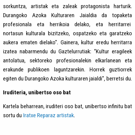
sorkuntza, artistak eta zaleak protagonista harturik.
Durangoko Azoka Kulturaren Jaialdia da topaketa
profesionala eta herrikoia delako, eta herritarrei
nortasun kulturala bizitzeko, ospatzeko eta garatzeko
aukera ematen dielako". Gainera, kultur eredu herritarra
izatea nabarmendu du Gaztelurrutiak: “Kultur eragileek
antolatua, sektoreko profesionalekin elkarlanean eta
erakunde publikoen laguntzarekin. Horrek guztiorrek
egiten du Durangoko Azoka kulturaren jaialdi", berretsi du.
Iruditeria, unibertso oso bat
Kartela beharrean, iruditeri oso bat, unibertso infinitu bat
sortu du
Iratxe Reparaz artistak
.