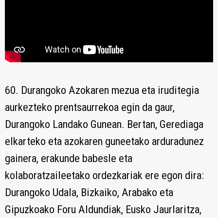
60. Durangoko Azokaren mezua eta iruditegia
aurkezteko prentsaurrekoa egin da gaur,
Durangoko Landako Gunean. Bertan, Gerediaga
elkarteko eta azokaren guneetako arduradunez
gainera, erakunde babesle eta
kolaboratzaileetako ordezkariak ere egon dira:
Durangoko Udala, Bizkaiko, Arabako eta
Gipuzkoako Foru Aldundiak, Eusko Jaurlaritza,