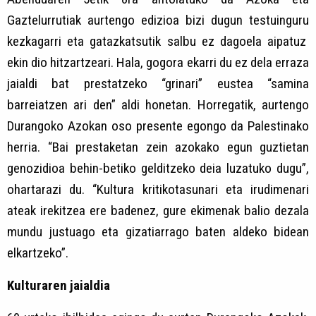
Gaztelurrutiak aurtengo edizioa bizi dugun testuinguru
kezkagarri eta gatazkatsutik salbu ez dagoela aipatuz
ekin dio hitzartzeari. Hala, gogora ekarri du ez dela erraza
jaialdi bat prestatzeko “grinari” eustea “samina
barreiatzen ari den” aldi honetan. Horregatik, aurtengo
Durangoko Azokan oso presente egongo da Palestinako
herria. “Bai prestaketan zein azokako egun guztietan
genozidioa behin-betiko gelditzeko deia luzatuko dugu”,
ohartarazi du. “Kultura kritikotasunari eta irudimenari
ateak irekitzea ere badenez, gure ekimenak balio dezala
mundu justuago eta gizatiarrago baten aldeko bidean
elkartzeko”.
Kulturaren jaialdia