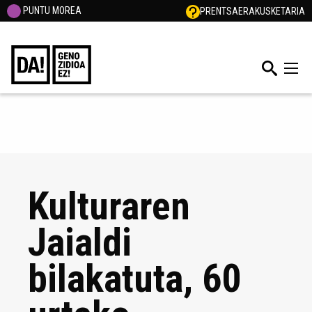
PUNTU MOREA
PRENTSA
ERAKUSKETARIA
Kulturaren
Jaialdi
bilakatuta, 60