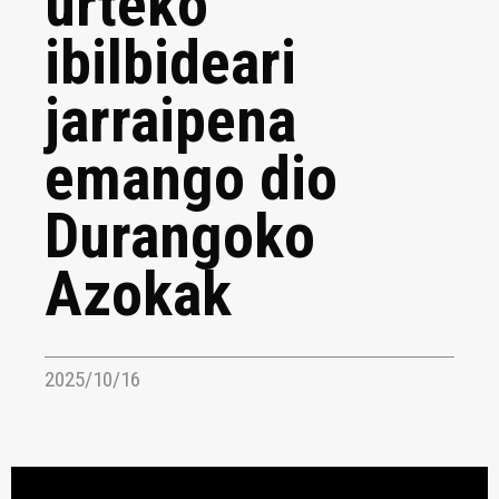
urteko
ibilbideari
jarraipena
emango dio
Durangoko
Azokak
2025/10/16