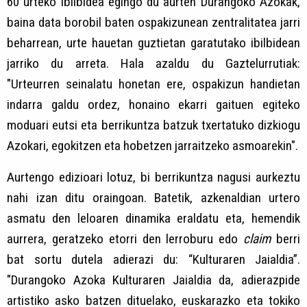
60 urteko ibilbidea egingo du aurten Durangoko Azokak,
baina data borobil baten ospakizunean zentralitatea jarri
beharrean, urte hauetan guztietan garatutako ibilbidean
jarriko du arreta. Hala azaldu du Gaztelurrutiak:
"Urteurren seinalatu honetan ere, ospakizun handietan
indarra galdu ordez, honaino ekarri gaituen egiteko
moduari eutsi eta berrikuntza batzuk txertatuko dizkiogu
Azokari, egokitzen eta hobetzen jarraitzeko asmoarekin".
Aurtengo edizioari lotuz, bi berrikuntza nagusi aurkeztu
nahi izan ditu oraingoan. Batetik, azkenaldian urtero
asmatu den leloaren dinamika eraldatu eta, hemendik
aurrera, geratzeko etorri den lerroburu edo
claim
berri
bat sortu dutela adierazi du: “Kulturaren Jaialdia”.
"Durangoko Azoka Kulturaren Jaialdia da, adierazpide
artistiko asko batzen dituelako, euskarazko eta tokiko