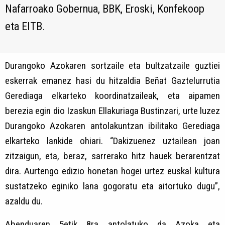
Nafarroako Gobernua, BBK, Eroski, Konfekoop
eta EITB.
Durangoko Azokaren sortzaile eta bultzatzaile guztiei
eskerrak emanez hasi du hitzaldia Beñat Gaztelurrutia
Gerediaga elkarteko koordinatzaileak, eta aipamen
berezia egin dio Izaskun Ellakuriaga Bustinzari, urte luzez
Durangoko Azokaren antolakuntzan ibilitako Gerediaga
elkarteko lankide ohiari. “Dakizuenez uztailean joan
zitzaigun, eta, beraz, sarrerako hitz hauek berarentzat
dira. Aurtengo edizio honetan hogei urtez euskal kultura
sustatzeko eginiko lana gogoratu eta aitortuko dugu”,
azaldu du.
Abenduaren 5etik 8ra antolatuko da Azoka eta