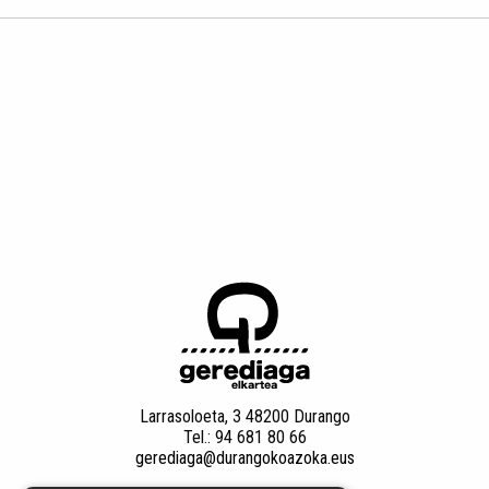
Larrasoloeta, 3 48200 Durango
Tel.: 94 681 80 66
gerediaga@durangokoazoka.eus