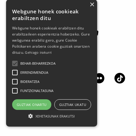
×
Babesle nagusiak
Webgune honek cookieak
erabiltzen ditu
Webgune honek cookieak erabiltzen ditu
erabiltzaileen esperientzia hobetzeko. Gure
webgunea erabiliz gero, gure Cookie
Politikaren arabera cookie guztiak onartzen
dituzu.
Gehiago irakurri
BEHAR-BEHARREZKOA
Jarrai gaitzazu sare sozialetan
ERRENDIMENDUA
BIDERATZEA
FUNTZIONALTASUNA
GUZTIAK ONARTU
GUZTIAK UKATU
XEHETASUNAK ERAKUTSI