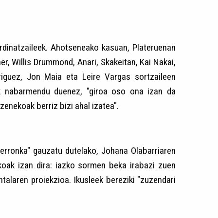
ordinatzaileek. Ahotseneako kasuan, Plateruenan
er, Willis Drummond, Anari, Skakeitan, Kai Nakai,
driguez, Jon Maia eta Leire Vargas sortzaileen
zak nabarmendu duenez, "giroa oso ona izan da
enekoak berriz bizi ahal izatea".
 erronka" gauzatu dutelako, Johana Olabarriaren
akoak izan dira: iazko sormen beka irabazi zuen
talaren proiekzioa. Ikusleek bereziki "zuzendari