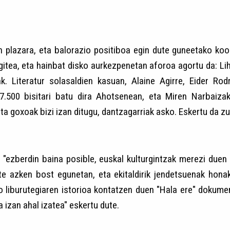
en plazara, eta balorazio positiboa egin dute guneetako ko
itea, eta hainbat disko aurkezpenetan aforoa agortu da: Lih
. Literatur solasaldien kasuan, Alaine Agirre, Eider Ro
 7.500 bisitari batu dira Ahotsenean, eta Miren Narbai
 goxoak bizi izan ditugu, dantzagarriak asko. Eskertu da zuz
 "ezberdin baina posible, euskal kulturgintzak merezi duen
uzte azken bost egunetan, eta ekitaldirik jendetsuenak hon
 liburutegiaren istorioa kontatzen duen "Hala ere" dokumen
a izan ahal izatea" eskertu dute.