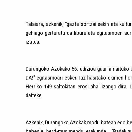
Talaiara, azkenik, "gazte sortzaileekin eta kult
gehiago gerturatu da liburu eta egitasmoen aurk
izatea.
Durangoko Azokako 56. edizioa gaur amaituko ba
DA!" egitasmoari esker. Iaz hasitako ekimen ho
Herriko 149 saltokitan erosi ahal izango dira
daiteke.
Azkenik, Durangoko Azokak modu batean edo best
babesle, herri-mugimendu, erakunde... "Badakig