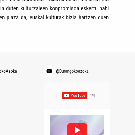
gin duten kulturzaleen konpromisoa eskertu nahi
ren plaza da, euskal kulturak bizia hartzen duen
okoAzoka
@Durangokoazoka