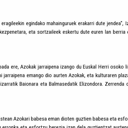
ur eragileekin egindako mahainguruek erakarri dute jendea",
ezpenetara, eta sortzaileek eskertu dute euren lan berria e
da ere, Azokak jarraipena izango du Euskal Herri osoko lib
ni jarraipena emango dio aurten Azokak, eta kulturaren plaz
, Lizarratik Baionara eta Balmasedatik Elizondora. Zerren
ean Azokari babesa eman dioten guztien babesa eta esfortzu
u erronka eta esfortzu berezia izan dela guztientzat aurt