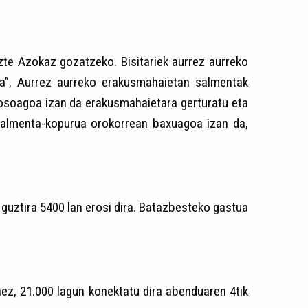
tuzte Azokaz gozatzeko. Bisitariek aurrez aurreko
la”. Aurrez aurreko erakusmahaietan salmentak
rosoagoa izan da erakusmahaietara gerturatu eta
 salmenta-kopurua orokorrean baxuagoa izan da,
guztira 5400 lan erosi dira. Batazbesteko gastua
ez, 21.000 lagun konektatu dira abenduaren 4tik