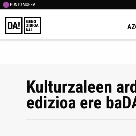
PUNTU MOREA
AZ
Kulturzaleen ar
edizioa ere baD