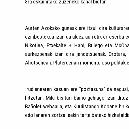
8ra eskainitako zuzeneko kanal bietan.
Aurten Azokako guneak ere itzuli dira kulturar
ezinbestekoa izan da aldez aurretik erreserba eg
Nikotina, Etxekalte + Habi, Bulego eta McOnak
aurkezpenak izan dira jendetsuenak. Orotara,
Ahotsenean. Plateruenan momentu oso politak eta
Irudienearen kasuan ere "poztasuna" da nagusi,
hitzetan. Mila bisitari baino gehiago izan dit
Bañolet websaila, eta Kurdistango Kobane hiriko
edo lanaren sortzaileekin tarte bateko hizketaldi