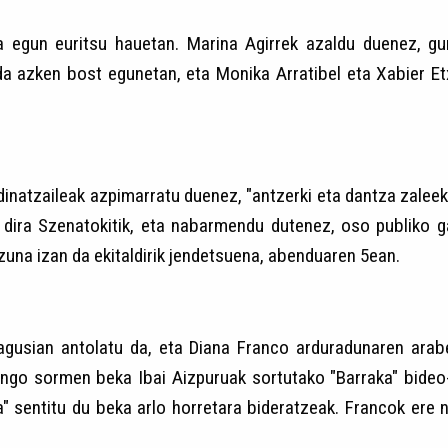
a egun euritsu hauetan. Marina Agirrek azaldu duenez, gun
a azken bost egunetan, eta Monika Arratibel eta Xabier Etx
inatzaileak azpimarratu duenez, "antzerki eta dantza zaleek
o dira Szenatokitik, eta nabarmendu dutenez, oso publiko 
zuna izan da ekitaldirik jendetsuena, abenduaren 5ean.
usian antolatu da, eta Diana Franco arduradunaren arab
engo sormen beka Ibai Aizpuruak sortutako "Barraka" bideo
a" sentitu du beka arlo horretara bideratzeak. Francok er