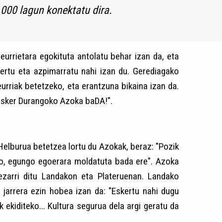
000 lagun konektatu dira.
urrietara egokituta antolatu behar izan da, eta
skertu eta azpimarratu nahi izan du. Gerediagako
rriak betetzeko, eta erantzuna bikaina izan da.
 esker Durangoko Azoka baDA!".
Helburua betetzea lortu du Azokak, beraz: "Pozik
iro, egungo egoerara moldatuta bada ere". Azoka
 ezarri ditu Landakon eta Plateruenan. Landako
 jarrera ezin hobea izan da: "Eskertu nahi dugu
 ekiditeko... Kultura segurua dela argi geratu da