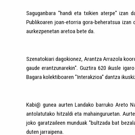
Saguganbara "handi eta txikien aterpe" izan d
Publikoaren joan-etorria gora-beheratsua izan d
aurkezpenetan aretoa bete da.
Szenatokiari dagokionez, Arantza Arrazola koord
gaude erantzunarekin". Guztira 620 ikusle igar
Bagara kolektiboaren "Interakzioa" dantza ikuski
Kabi@ gunea aurten Landako barruko Areto Nag
antolatutako hitzaldi eta mahainguruetan. Aurt
joko garatzaileen munduak "bultzada bat bezal
duten jarraipena.