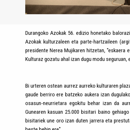
Durangoko Azokak 56. edizio honetako balorazio
Azokak kulturzaleen eta parte-hartzaileen (argi
presidente Nerea Mujikaren hitzetan, "eskaera 
Kulturaz gozatu ahal izan dugu modu seguruan, e
Bi urteren ostean aurrez aurreko kulturaren pla
gaude berriro ere batzeko aukera izan dugulako
osasun-neurrietara egokitu behar izan da aurr
Gunearen kasuan 25.000 bisitari baino gehiago 
bisitariek une oro izan duten jarrera eta prestu
beste behin ere".