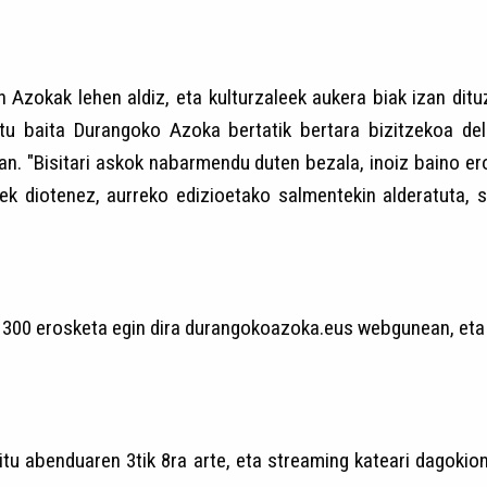
en Azokak lehen aldiz, eta kulturzaleek aukera biak izan di
atu baita Durangoko Azoka bertatik bertara bizitzekoa de
an. "Bisitari askok nabarmendu duten bezala, inoiz baino e
uek diotenez, aurreko edizioetako salmentekin alderatuta,
1300 erosketa egin dira durangokoazoka.eus webgunean, eta 
tu abenduaren 3tik 8ra arte, eta streaming kateari dagokion