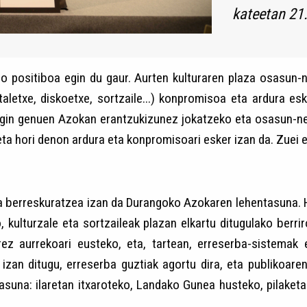
kateetan 21.
 positiboa egin du gaur. Aurten kulturaren plaza osasun-ne
taletxe, diskoetxe, sortzaile...) konpromisoa eta ardura e
egin genuen Azokan erantzukizunez jokatzeko eta osasun-neu
ta hori denon ardura eta konpromisoari esker izan da. Zuei
za berreskuratzea izan da Durangoko Azokaren lehentasuna. 
, kulturzale eta sortzaileak plazan elkartu ditugulako berr
ez aurrekoari eusteko, eta, tartean, erreserba-sistemak
izan ditugu, erreserba guztiak agortu dira, eta publikoaren
tasuna: ilaretan itxaroteko, Landako Gunea husteko, pilaketak