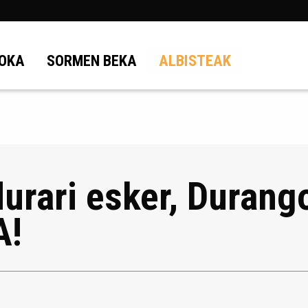
OKA
SORMEN BEKA
ALBISTEAK
durari esker, Duran
A!