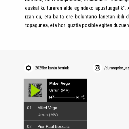
euskal kulturaren alde egindako apustuagatik".
izan du, eta baita ere boluntario lanetan ibili
topagunea, eta hori guztia posible egiten duzuen
2025ko kantu berriak
/durangoko_a