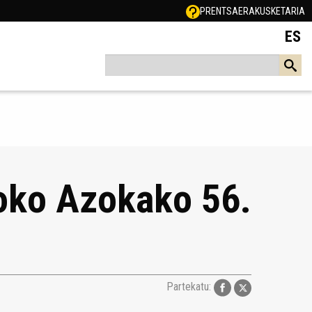
PRENTSA
ERAKUSKETARIA
ES
goko Azokako 56.
Partekatu: