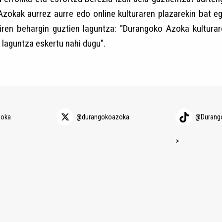
 Azokak aurrez aurre edo online kulturaren plazarekin bat e
 diren behargin guztien laguntza: "Durangoko Azoka kultura
 laguntza eskertu nahi dugu".
zoka
@durangokoazoka
@Durang
>