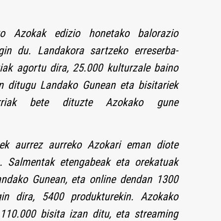
o Azokak edizio honetako balorazio
gin du. Landakora sartzeko erreserba-
iak agortu dira, 25.000 kulturzale baino
n ditugu Landako Gunean eta bisitariek
urriak bete dituzte Azokako gune
eek aurrez aurreko Azokari eman diote
a. Salmentak etengabeak eta orekatuak
andako Gunean, eta online dendan 1300
gin dira, 5400 produkturekin. Azokako
10.000 bisita izan ditu, eta streaming