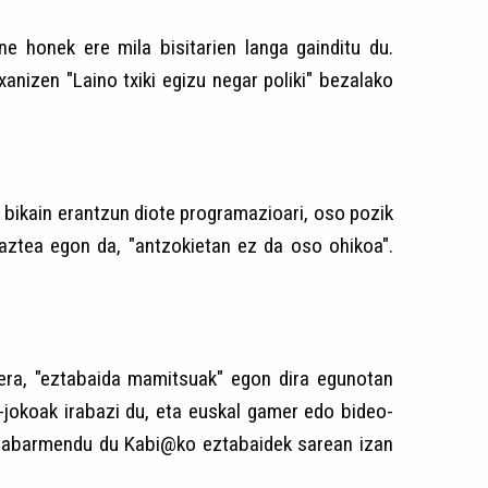
e honek ere mila bisitarien langa gainditu du.
anizen "Laino txiki egizu negar poliki" bezalako
 bikain erantzun diote programazioari, oso pozik
gaztea egon da, "antzokietan ez da oso ohikoa".
era, "eztabaida mamitsuak" egon dira egunotan
-jokoak irabazi du, eta euskal gamer edo bideo-
e nabarmendu du Kabi@ko eztabaidek sarean izan