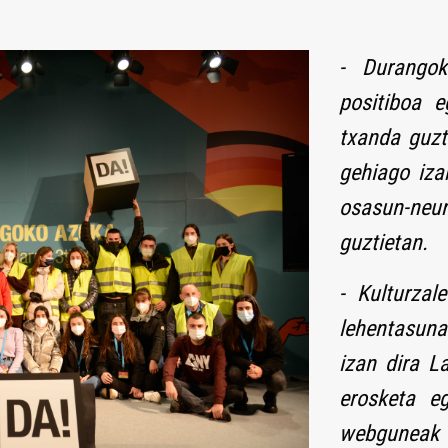
- Durangok
positiboa e
txanda guzt
gehiago iza
osasun-ne
guztietan.
- Kulturzal
lehentasun
izan dira L
erosketa e
webguneak 1