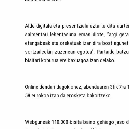
Alde digitala eta presentziala uztartu ditu aurt
salmentari lehentasuna eman diote, “argi ger
etengabeak eta orekatuak izan dira bost egunet
sortzaileekin zuzenean egotea". Partaide batz
bisitari kopurua ere baxuagoa izan delako.
Online dendari dagokionez, abenduaren 3tik 7ra 
58 eurokoa izan da erosketa bakoitzeko.
Webguneak 110.000 bisita baino gehiago jaso di