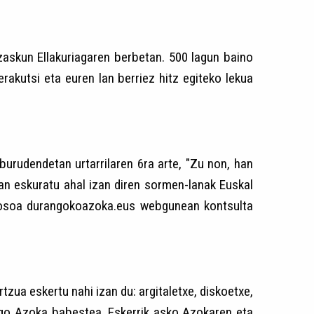
 Izaskun Ellakuriagaren berbetan. 500 lagun baino
rakutsi eta euren lan berriez hitz egiteko lekua
urudendetan urtarrilaren 6ra arte, "Zu non, han
an eskuratu ahal izan diren sormen-lanak Euskal
da osoa durangokoazoka.eus webgunean kontsulta
a eskertu nahi izan du: argitaletxe, diskoetxe,
engo Azoka babestea. Eskerrik asko Azokaren eta