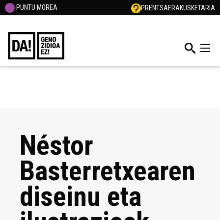
PUNTU MOREA
PRENTSA
ERAKUSKETARIA
Néstor
Basterretxearen
diseinu eta