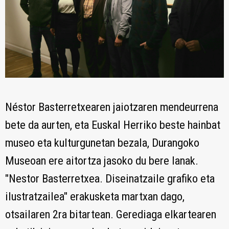
Néstor Basterretxearen jaiotzaren mendeurrena
bete da aurten, eta Euskal Herriko beste hainbat
museo eta kulturgunetan bezala, Durangoko
Museoan ere aitortza jasoko du bere lanak.
"Nestor Basterretxea. Diseinatzaile grafiko eta
ilustratzailea" erakusketa martxan dago,
otsailaren 2ra bitartean. Gerediaga elkartearen