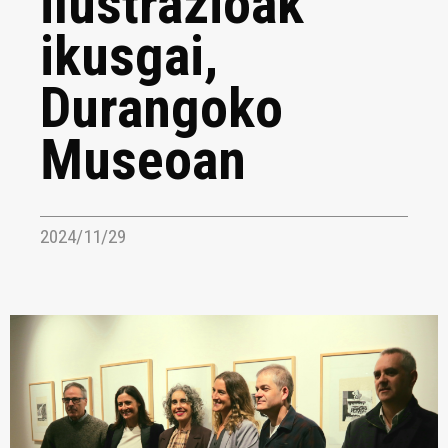
ilustrazioak
ikusgai,
Durangoko
Museoan
2024/11/29