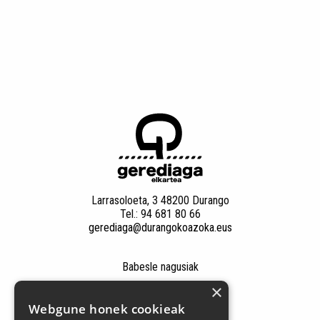
Larrasoloeta, 3 48200 Durango
Tel.: 94 681 80 66
gerediaga@durangokoazoka.eus
Babesle nagusiak
×
Webgune honek cookieak