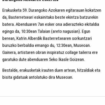
Erakusketa 59. Durangoko Azokaren egitarauan kokatzen
da, Basterretxeari eskainitako beste ekintza batzurekin
batera. Abenduaren 7an esker ona adierazteko ekitaldia
egingo da, 10:30ean Talaian (areto nagusian). Egun
berean, Katrin Alberdik Basterretxearen sorkuntzari
buruzko berbaldia emango du, 12:30ean, Museoan.
Gainera, artistaren obran inspiratuz collage tailerra ere
garatuko dute abenduaren 5eko Ikasle Goizean.
Bestalde, erakusketak irauten duen artean, hitzaldiak eta
bisita gidatuak antolatuko dira Museoan.