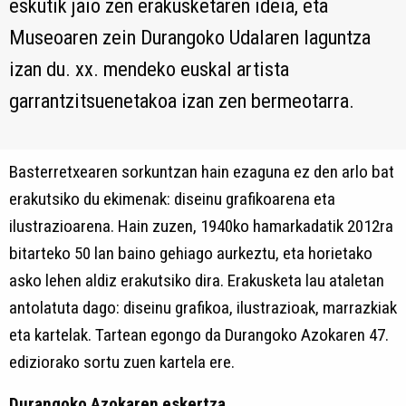
eskutik jaio zen erakusketaren ideia, eta
Museoaren zein Durangoko Udalaren laguntza
izan du. xx. mendeko euskal artista
garrantzitsuenetakoa izan zen bermeotarra.
Basterretxearen sorkuntzan hain ezaguna ez den arlo bat
erakutsiko du ekimenak: diseinu grafikoarena eta
ilustrazioarena. Hain zuzen, 1940ko hamarkadatik 2012ra
bitarteko 50 lan baino gehiago aurkeztu, eta horietako
asko lehen aldiz erakutsiko dira. Erakusketa lau ataletan
antolatuta dago: diseinu grafikoa, ilustrazioak, marrazkiak
eta kartelak. Tartean egongo da Durangoko Azokaren 47.
ediziorako sortu zuen kartela ere.
Durangoko Azokaren eskertza