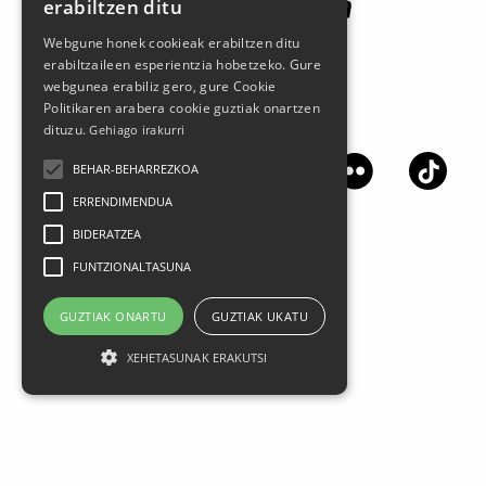
erabiltzen ditu
Webgune honek cookieak erabiltzen ditu
erabiltzaileen esperientzia hobetzeko. Gure
webgunea erabiliz gero, gure Cookie
Politikaren arabera cookie guztiak onartzen
Jarrai gaitzazu sare sozialetan
dituzu.
Gehiago irakurri
BEHAR-BEHARREZKOA
ERRENDIMENDUA
BIDERATZEA
FUNTZIONALTASUNA
GUZTIAK ONARTU
GUZTIAK UKATU
XEHETASUNAK ERAKUTSI
Lege oharra