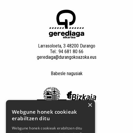
Larrasoloeta, 3 48200 Durango
Tel.: 94 681 80 66
gerediaga@durangokoazoka.eus
Babesle nagusiak
×
Webgune honek cookieak
erabiltzen ditu
Webgune honek cookieak erabiltzen ditu
Jarrai gaitzazu sare sozialetan