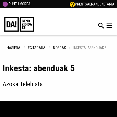
PUNTU MOREA
PRENTSA
ERAKUSKETARIA
HASIERA
EGITARAUA
BIDEOAK
INKESTA: ABENDUAK 5
Inkesta: abenduak 5
Azoka Telebista