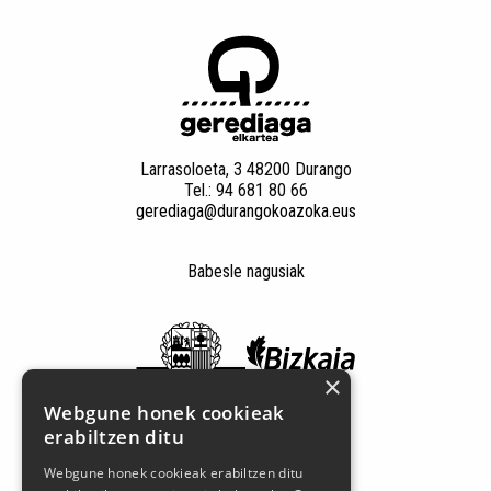
Larrasoloeta, 3 48200 Durango
Tel.: 94 681 80 66
gerediaga@durangokoazoka.eus
Babesle nagusiak
×
Webgune honek cookieak
erabiltzen ditu
Webgune honek cookieak erabiltzen ditu
Jarrai gaitzazu sare sozialetan