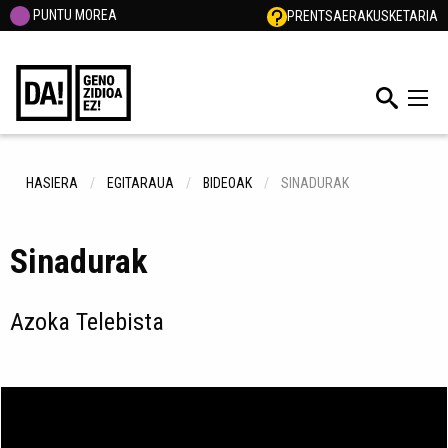
PUNTU MOREA
PRENTSA
ERAKUSKETARIA
HASIERA
EGITARAUA
BIDEOAK
SINADURAK
Sinadurak
Azoka Telebista