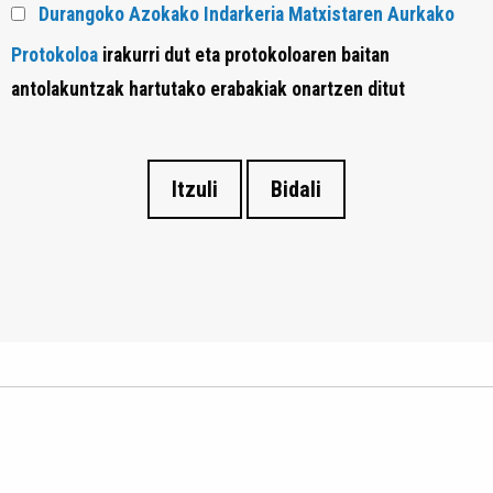
Durangoko Azokako Indarkeria Matxistaren Aurkako
Protokoloa
irakurri dut eta protokoloaren baitan
antolakuntzak hartutako erabakiak onartzen ditut
Itzuli
Bidali