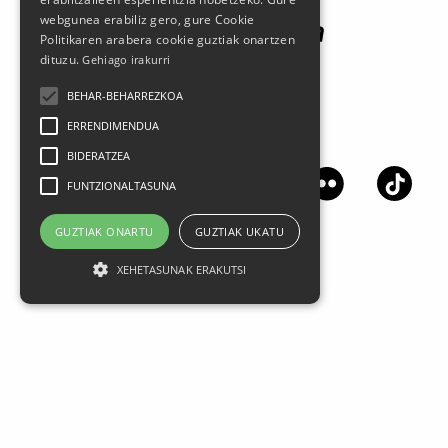
webgunea erabiliz gero, gure Cookie
Politikaren arabera cookie guztiak onartzen
dituzu.
Gehiago irakurri
BEHAR-BEHARREZKOA
ERRENDIMENDUA
Jarrai gaitzazu sare sozialetan
BIDERATZEA
FUNTZIONALTASUNA
GUZTIAK ONARTU
GUZTIAK UKATU
XEHETASUNAK ERAKUTSI