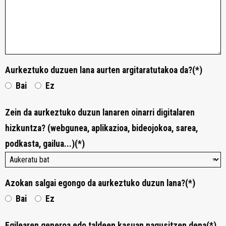
Aurkeztuko duzuen lana aurten argitaratutakoa da?(*)
Bai
Ez
Zein da aurkeztuko duzun lanaren oinarri digitalaren
hizkuntza? (webgunea, aplikazioa, bideojokoa, sarea,
podkasta, gailua...)(*)
Azokan salgai egongo da aurkeztuko duzun lana?(*)
Bai
Ez
Egilearen generoa edo taldeen kasuan nagusitzen dena(*)