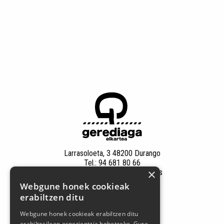
Larrasoloeta, 3 48200 Durango
Tel.: 94 681 80 66
×
gerediaga@durangokoazoka.eus
Webgune honek cookieak
erabiltzen ditu
Babesle nagusiak
Webgune honek cookieak erabiltzen ditu
erabiltzaileen esperientzia hobetzeko. Gure