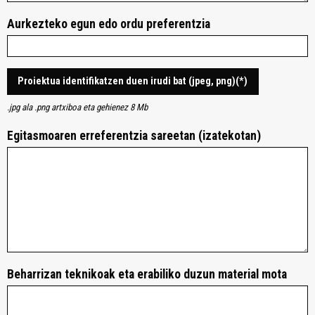
Aurkezteko egun edo ordu preferentzia
Proiektua identifikatzen duen irudi bat (jpeg, png)(*)
.jpg ala .png artxiboa eta gehienez 8 Mb
Egitasmoaren erreferentzia sareetan (izatekotan)
Beharrizan teknikoak eta erabiliko duzun material mota