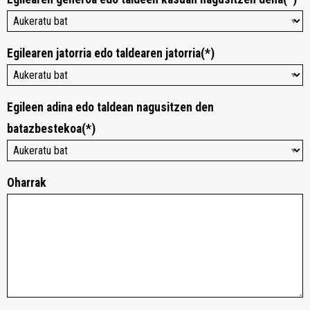
Egilearen jatorria edo taldearen jatorria(*)
Egileen adina edo taldean nagusitzen den
batazbestekoa(*)
Oharrak