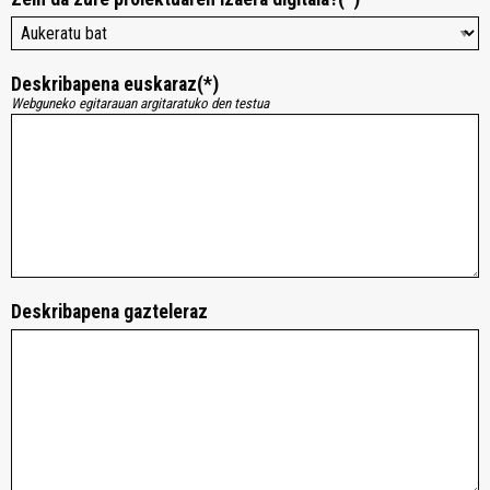
Deskribapena euskaraz(*)
Webguneko egitarauan argitaratuko den testua
Deskribapena gazteleraz