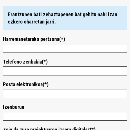
Erantzunen bati zehaztapenen bat gehitu nahi izan
ezkero oharretan jarri.
Harremanetarako pertsona(*)
Telefono zenbakia(*)
Posta elektronikoa(*)
Izenburua
Zein da zure proiektuaren izaera digitala?(*)