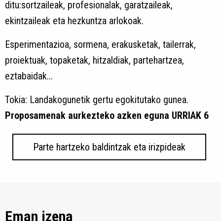
ditu:sortzaileak, profesionalak, garatzaileak,
ekintzaileak eta hezkuntza arlokoak.
Esperimentazioa, sormena, erakusketak, tailerrak,
proiektuak, topaketak, hitzaldiak, partehartzea,
eztabaidak...
Tokia: Landakogunetik gertu egokitutako gunea.
Proposamenak aurkezteko azken eguna URRIAK 6
Parte hartzeko baldintzak eta irizpideak
Eman izena