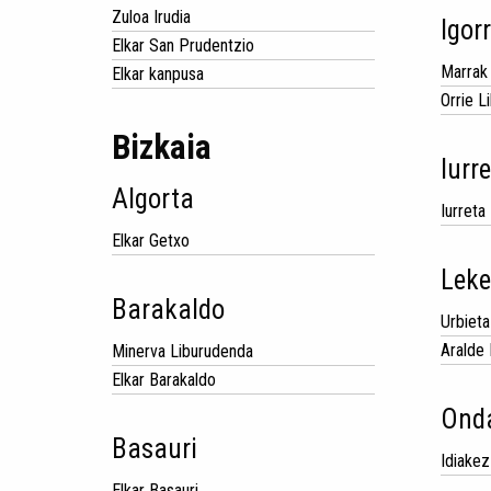
Zuloa Irudia
Igor
Elkar San Prudentzio
Marrak
Elkar kanpusa
Orrie L
Bizkaia
Iurr
Algorta
Iurreta
Elkar Getxo
Leke
Barakaldo
Urbieta
Aralde 
Minerva Liburudenda
Elkar Barakaldo
Ond
Basauri
Idiake
Elkar Basauri