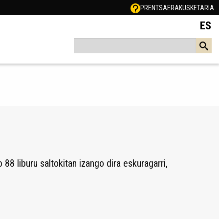
PRENTSA
ERAKUSKETARIA
ES
8 liburu saltokitan izango dira eskuragarri,