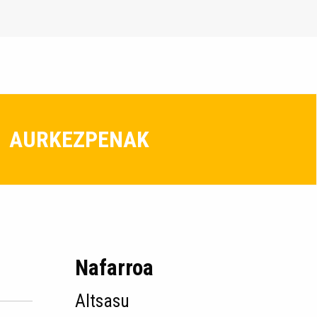
AURKEZPENAK
Nafarroa
Altsasu