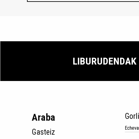
LIBURUDENDAK
Araba
Gorl
Echeva
Gasteiz