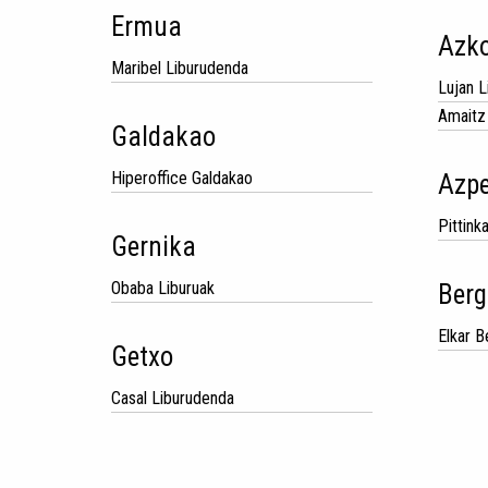
Ermua
Azko
Maribel Liburudenda
Lujan 
Amaitz
Galdakao
Hiperoffice Galdakao
Azpe
Pittink
Gernika
Obaba Liburuak
Berg
Elkar B
Getxo
Casal Liburudenda