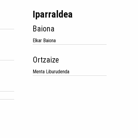
Iparraldea
Baiona
Elkar Baiona
Ortzaize
Menta Liburudenda