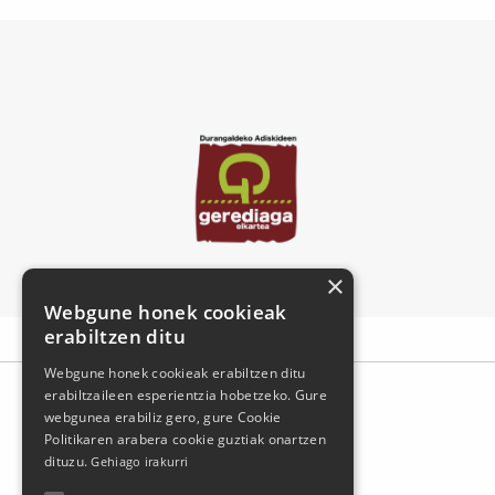
×
Webgune honek cookieak
erabiltzen ditu
Webgune honek cookieak erabiltzen ditu
erabiltzaileen esperientzia hobetzeko. Gure
webgunea erabiliz gero, gure Cookie
Politikaren arabera cookie guztiak onartzen
dituzu.
Gehiago irakurri