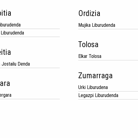
itia
Ordizia
Liburudenda
Mujika Liburudenda
 Liburudenda
Tolosa
itia
Elkar Tolosa
a Jostailu Denda
Zumarraga
ara
Urki Liburudena
ergara
Legazpi Liburudenda