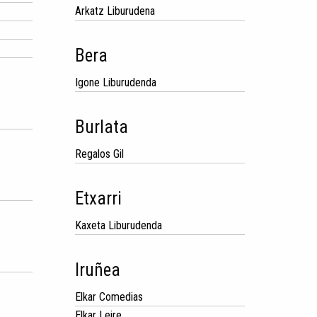
Arkatz Liburudena
Bera
Igone Liburudenda
Burlata
Regalos Gil
Etxarri
Kaxeta Liburudenda
Iruñea
Elkar Comedias
Elkar Leire