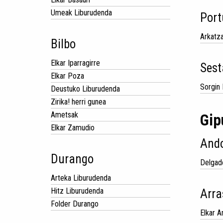
Umeak Liburudenda
Port
Arkatz
Bilbo
Elkar Iparragirre
Sest
Elkar Poza
Sorgin
Deustuko Liburudenda
Zirika! herri gunea
Ametsak
Gip
Elkar Zamudio
And
Durango
Delgad
Arteka Liburudenda
Hitz Liburudenda
Arra
Folder Durango
Elkar A