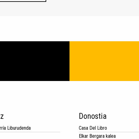
iz
Donostia
rría Liburudenda
Casa Del Libro
Elkar Bergara kalea