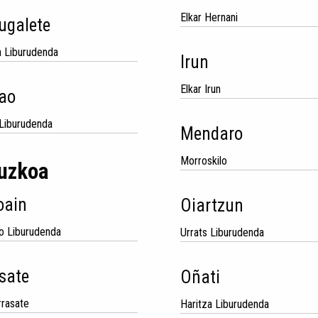
Elkar Hernani
ugalete
a Liburudenda
Irun
Elkar Irun
ao
 Liburudenda
Mendaro
Morroskilo
uzkoa
oain
Oiartzun
o Liburudenda
Urrats Liburudenda
sate
Oñati
rrasate
Haritza Liburudenda