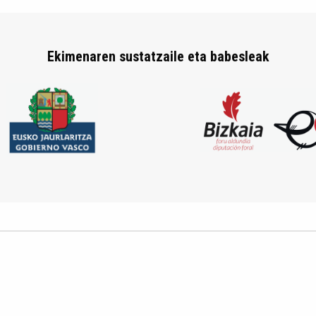
Ekimenaren sustatzaile eta babesleak