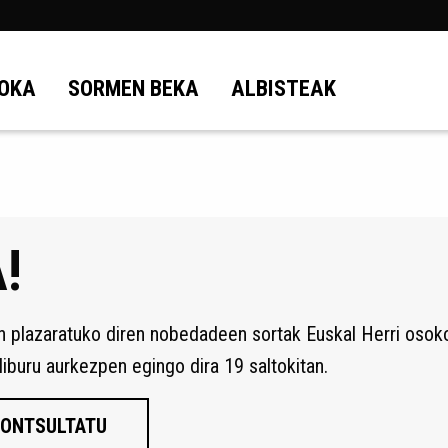
OKA
SORMEN BEKA
ALBISTEAK
!
 plazaratuko diren nobedadeen sortak Euskal Herri osoko 8
iburu aurkezpen egingo dira 19 saltokitan.
 KONTSULTATU