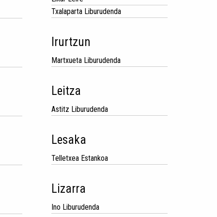
Txalaparta Liburudenda
Irurtzun
Martxueta Liburudenda
Leitza
Astitz Liburudenda
Lesaka
Telletxea Estankoa
Lizarra
Ino Liburudenda