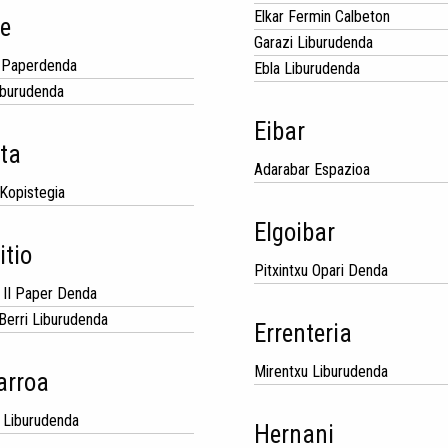
Elkar Fermin Calbeton
re
Garazi Liburudenda
 Paperdenda
Ebla Liburudenda
iburudenda
Eibar
eta
Adarabar Espazioa
 Kopistegia
Elgoibar
itio
Pitxintxu Opari Denda
 II Paper Denda
Berri Liburudenda
Errenteria
Mirentxu Liburudenda
arroa
z Liburudenda
Hernani