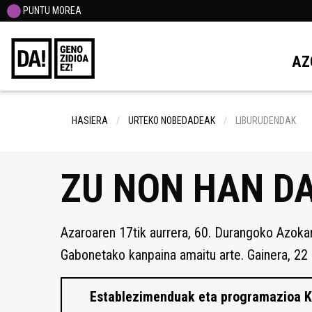
PUNTU MOREA
AZ
HASIERA
URTEKO NOBEDADEAK
LIBURUDENDAK
ZU NON HAN DA
Azaroaren 17tik aurrera, 60. Durangoko Azokan
Gabonetako kanpaina amaitu arte. Gainera, 22 l
Establezimenduak eta programazioa