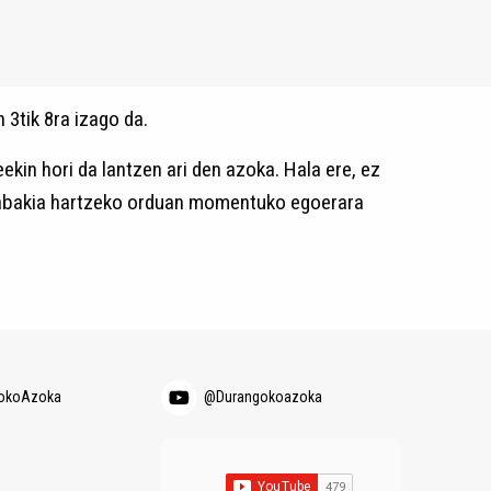
 3tik 8ra izago da.
ekin hori da lantzen ari den azoka. Hala ere, ez
 erabakia hartzeko orduan momentuko egoerara
okoAzoka
@Durangokoazoka