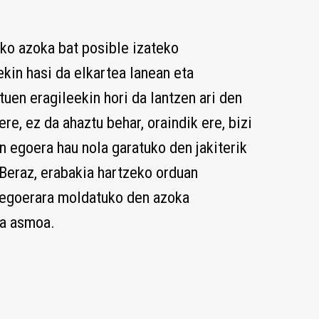
ko azoka bat posible izateko
kin hasi da elkartea lanean eta
tuen eragileekin hori da lantzen ari den
ere, ez da ahaztu behar, oraindik ere, bizi
 egoera hau nola garatuko den jakiterik
Beraz, erabakia hartzeko orduan
goerara moldatuko den azoka
da asmoa.