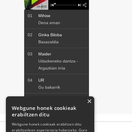
×
Webgune honek cookieak
erabiltzen ditu
Webgune honek cookieak erabiltzen ditu
erabiltzaileen esperientzia hobetzeko. Gure