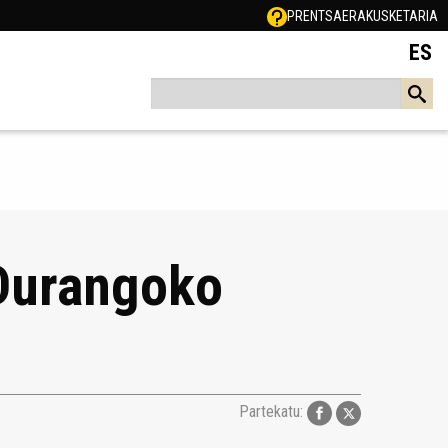
PRENTSA
ERAKUSKETARIA
ES
 Durangoko
Partekatu: