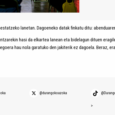
estatzeko lanetan. Dagoeneko datak finkatu ditu: abenduaren
zarekin hasi da elkartea lanean eta bidelagun dituen eragile
n egoera hau nola garatuko den jakiterik ez dagoela. Beraz,
zoka
@durangokoazoka
@Durang
>