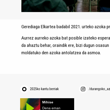
Gerediaga Elkartea badabil 2021. urteko azoka pr
Aurrez aurreko azoka bat posible izateko esperant
da ahaztu behar, oraindik ere, bizi dugun osasu
moldatuko den azoka antolatzea da asmoa.
2025ko kantu berriak
/durangoko_a