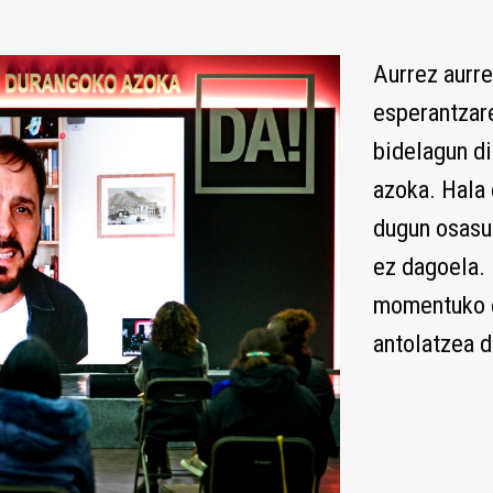
Aurrez aurre
esperantzare
bidelagun di
azoka. Hala 
dugun osasun
ez dagoela. 
momentuko e
antolatzea 