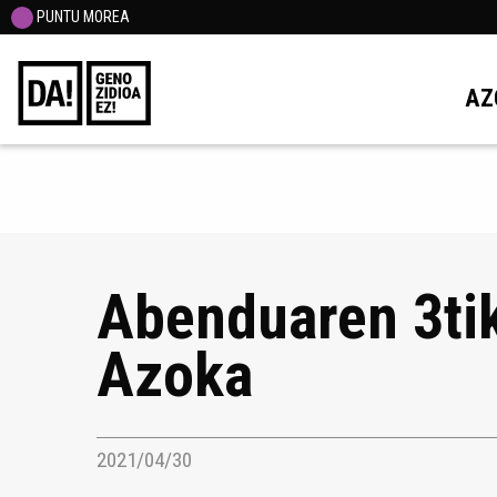
PUNTU MOREA
AZ
Abenduaren 3tik
Azoka
2021/04/30