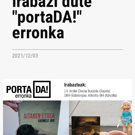
irabazi dute
"portaDA!"
erronka
2021/12/03