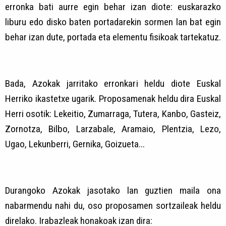
erronka bati aurre egin behar izan diote: euskarazko
liburu edo disko baten portadarekin sormen lan bat egin
behar izan dute, portada eta elementu fisikoak tartekatuz.
Bada, Azokak jarritako erronkari heldu diote Euskal
Herriko ikastetxe ugarik. Proposamenak heldu dira Euskal
Herri osotik: Lekeitio, Zumarraga, Tutera, Kanbo, Gasteiz,
Zornotza, Bilbo, Larzabale, Aramaio, Plentzia, Lezo,
Ugao, Lekunberri, Gernika, Goizueta...
Durangoko Azokak jasotako lan guztien maila ona
nabarmendu nahi du, oso proposamen sortzaileak heldu
direlako. Irabazleak honakoak izan dira: