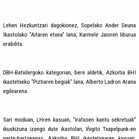
Lehen Hezkuntzari dagokionez, Sopelako Ander Deuna
Ikastolako "Aitaren etxea" lana, Karmele Jaioren liburua
erabilita.
DBH-Batxilergoko kategorian, bere aldetik, Azkoitia BHI
ikastetxeko "Piztiaren begiak" lana, Alberto Ladron Arana
egilearena.
Sari moduan, LHren kasuan, "Iratxoen kantu sekretuak"
ikuskizuna izango dute ikastolan, Iñigito Txapelpunk-en
parte-hartzeagaz. Azkoitia BHI ikastetxearen kasuan,