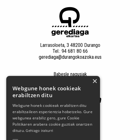
Larrasoloeta, 3 48200 Durango
Tel.: 94 681 80 66
gerediaga@durangokoazoka.eus
Babesle nagusiak
×
Webgune honek cookieak
erabiltzen ditu
Webgune honek cookieak erabiltzen ditu
erabiltzaileen esperientzia hobetzeko. Gure
webgunea erabiliz gero, gure Cookie
Politikaren arabera cookie guztiak onartzen
dituzu.
Gehiago irakurri
Jarrai gaitzazu sare sozialetan