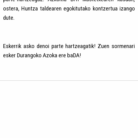
ostera, Huntza taldearen egokitutako kontzertua izango
dute.
Eskerrik asko denoi parte hartzeagatik! Zuen sormenari
esker Durangoko Azoka ere baDA!