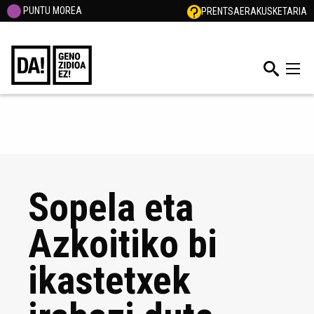
PUNTU MOREA
PRENTSA
ERAKUSKETARIA
Sopela eta
Azkoitiko bi
ikastetxek