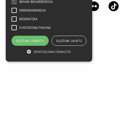
BEHAR-BEHARREZKOA
ERRENDIMENDUA
BIDERATZEA
FUNTZIONALTASUNA
GUZTIAK ONARTU
GUZTIAK UKATU
XEHETASUNAK ERAKUTSI
Lege oharra
Datu Pertsonalak
Pribatasun politika
Kontratazio Baldintza Orokorrak
Cookien Erabilera