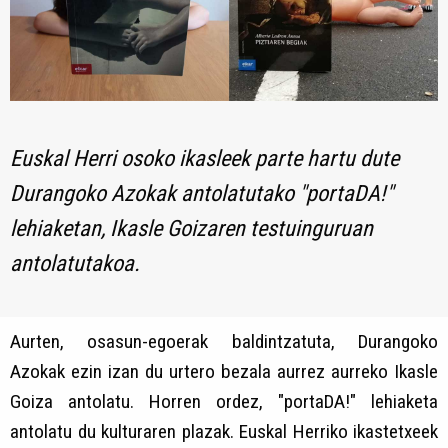
Euskal Herri osoko ikasleek parte hartu dute
Durangoko Azokak antolatutako "portaDA!"
lehiaketan, Ikasle Goizaren testuinguruan
antolatutakoa.
Aurten, osasun-egoerak baldintzatuta, Durangoko
Azokak ezin izan du urtero bezala aurrez aurreko Ikasle
Goiza antolatu. Horren ordez, "portaDA!" lehiaketa
antolatu du kulturaren plazak. Euskal Herriko ikastetxeek