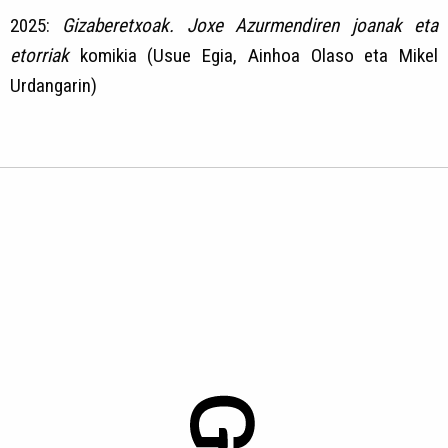
2025:
Gizaberetxoak. Joxe Azurmendiren joanak eta
etorriak
komikia (Usue Egia, Ainhoa Olaso eta Mikel
Urdangarin)