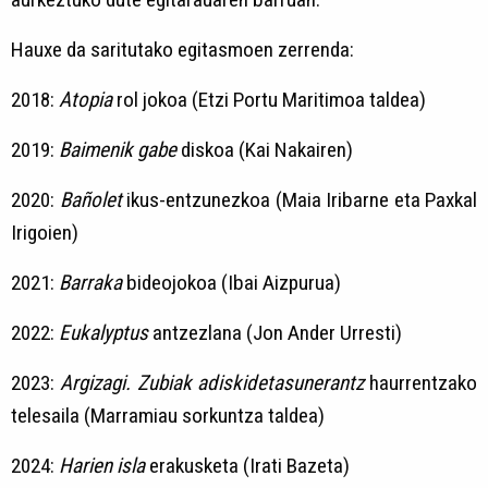
Hauxe da saritutako egitasmoen zerrenda:
2018:
Atopia
rol jokoa (Etzi Portu Maritimoa taldea)
2019:
Baimenik gabe
diskoa (Kai Nakairen)
2020:
Bañolet
ikus-entzunezkoa (Maia Iribarne eta Paxkal
Irigoien)
2021:
Barraka
bideojokoa (Ibai Aizpurua)
2022:
Eukalyptus
antzezlana (Jon Ander Urresti)
2023:
Argizagi. Zubiak adiskidetasunerantz
haurrentzako
telesaila (Marramiau sorkuntza taldea)
2024:
Harien isla
erakusketa (Irati Bazeta)