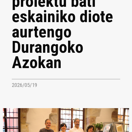
proiektu bati
eskainiko diote
aurtengo
Durangoko
Azokan
2026/05/19