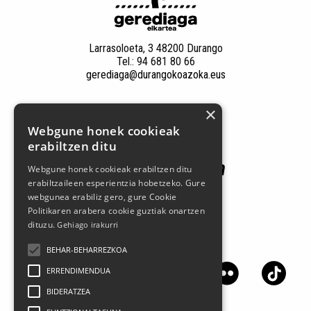
Larrasoloeta, 3 48200 Durango
Tel.: 94 681 80 66
gerediaga@durangokoazoka.eus
×
Babesle nagusiak
Webgune honek cookieak
erabiltzen ditu
Webgune honek cookieak erabiltzen ditu
erabiltzaileen esperientzia hobetzeko. Gure
webgunea erabiliz gero, gure Cookie
Politikaren arabera cookie guztiak onartzen
dituzu.
Gehiago irakurri
Jarrai gaitzazu sare sozialetan
BEHAR-BEHARREZKOA
ERRENDIMENDUA
BIDERATZEA