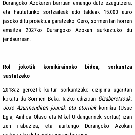
Durangoko Azokaren barruan emango dute ezagutzera,
eta hautaturiko sortzaileak edo taldeak 15.000 euro
jasoko ditu proiektua garatzeko. Gero, sormen lan horren
emaitza 2027ko Durangoko Azokan aurkeztuko du
jendaurrean.
Rol jokotik komikirainoko bidea, sorkuntza
sustatzeko
2018az geroztik kultur sorkuntzako diziplina ugaritan
kokatu da Sormen Beka. Iazko edizioan
Gizaberetxoak.
Joxe Azurmendiren joanak eta etorriak
komikia (Usue
Egia, Ainhoa Olaso eta Mikel Urdangarinek sortua) izan
zen irabazlea, eta aurtengo Durangoko Azokan
aurkeztuko dute egitarauaren barruan.