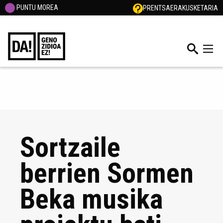
PUNTU MOREA
PRENTSA
ERAKUSKETARIA
Sortzaile
berrien Sormen
Beka musika