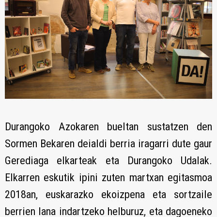
Durangoko Azokaren bueltan sustatzen den
Sormen Bekaren deialdi berria iragarri dute gaur
Gerediaga elkarteak eta Durangoko Udalak.
Elkarren eskutik ipini zuten martxan egitasmoa
2018an, euskarazko ekoizpena eta sortzaile
berrien lana indartzeko helburuz, eta dagoeneko