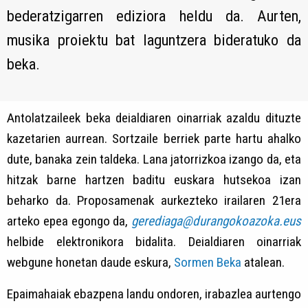
bederatzigarren ediziora heldu da. Aurten,
musika proiektu bat laguntzera bideratuko da
beka.
Antolatzaileek beka deialdiaren oinarriak azaldu dituzte
kazetarien aurrean. Sortzaile berriek parte hartu ahalko
dute, banaka zein taldeka. Lana jatorrizkoa izango da, eta
hitzak barne hartzen baditu euskara hutsekoa izan
beharko da. Proposamenak aurkezteko irailaren 21era
arteko epea egongo da,
gerediaga@durangokoazoka.eus
helbide elektronikora bidalita. Deialdiaren oinarriak
webgune honetan daude eskura,
Sormen Beka
atalean.
Epaimahaiak ebazpena landu ondoren, irabazlea aurtengo